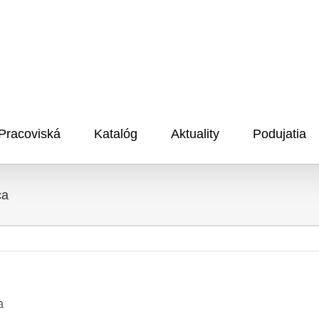
Pracoviská
Katalóg
Aktuality
Podujatia
ca
a