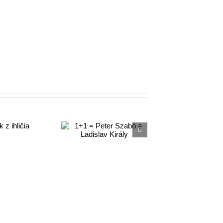
+1 = Peter
Szabó a
dislav Király