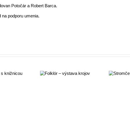
dovan Potočár a Robert Barca.
nd na podporu umenia.
1
Folklór –
Stromček z
výstava krojov
ihličia
La