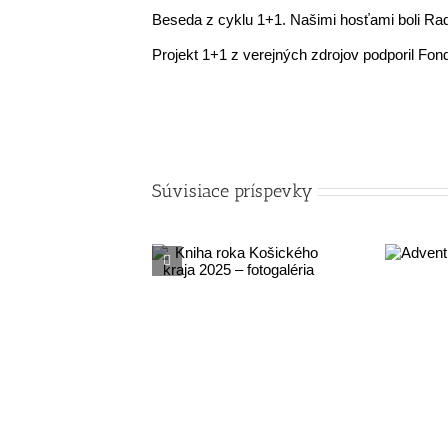
Beseda z cyklu 1+1. Našimi hosťami boli Ra
Projekt 1+1 z verejných zdrojov podporil Fo
Súvisiace príspevky
Kniha roka
Advent s
Košického kraja
knižnicou
2025 –
fotogaléria