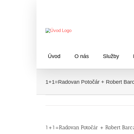
Skip
to
content
Úvod
O nás
Služby
1+1=Radovan Potočár + Robert Bar
1+1=Radovan Potočár + Robert Barc