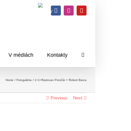
Knihy
Facebook
Instagram
YouTube
na
dosah
V médiách
Kontakty
Home
Fotogaléria
1+1=Radovan Potočár + Robert Barca
Previous
Next