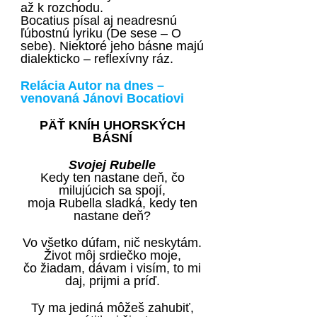
až k rozchodu.
Bocatius písal aj neadresnú
ľúbostnú lyriku (De sese – O
sebe). Niektoré jeho básne majú
dialekticko – reflexívny ráz.
Relácia Autor na dnes –
venovaná Jánovi Bocatiovi
PÄŤ KNÍH UHORSKÝCH
BÁSNÍ
Svojej Rubelle
Kedy ten nastane deň, čo
milujúcich sa spojí,
moja Rubella sladká, kedy ten
nastane deň?
Vo všetko dúfam, nič neskytám.
Život môj srdiečko moje,
čo žiadam, dávam i visím, to mi
daj, prijmi a príď.
Ty ma jediná môžeš zahubiť,