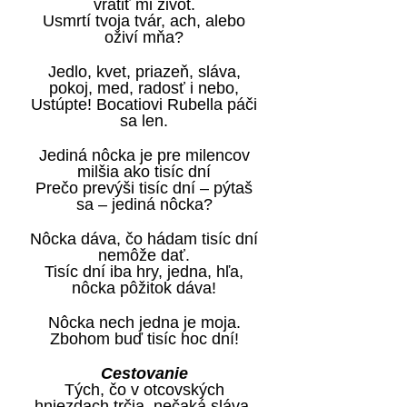
vrátiť mi život.
Usmrtí tvoja tvár, ach, alebo
oživí mňa?
Jedlo, kvet, priazeň, sláva,
pokoj, med, radosť i nebo,
Ustúpte! Bocatiovi Rubella páči
sa len.
Jediná nôcka je pre milencov
milšia ako tisíc dní
Prečo prevýši tisíc dní – pýtaš
sa – jediná nôcka?
Nôcka dáva, čo hádam tisíc dní
nemôže dať.
Tisíc dní iba hry, jedna, hľa,
nôcka pôžitok dáva!
Nôcka nech jedna je moja.
Zbohom buď tisíc hoc dní!
Cestovanie
Tých, čo v otcovských
hniezdach trčia, nečaká sláva,