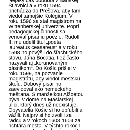
Nejaký čas pobudol v Banskej
Štiavnici a v roku 1594
prichádza do Prešova, aby tam
viedol tamojšie Kolégium. V
roku 1596 sa stal magistrom na
Wittenberskej univerzite. Popri
pedagogickej činnosti sa
venoval písaniu poézie. Rudolf
II. mu udelil titul „poeta
laureatus ceasareus“
a v roku
1598 ho povýšil do šľachtického
stavu. Jána Bocatia, tiež často
nazývali aj „korunovaným
básnikom“. Do Košíc prišiel
v
roku 1599, na pozvanie
magistrátu, aby viedol mestskú
školu. Dobový pisár ho
zaevidoval ako nemeckého
meš­ťana. S manželkou Alžbetou
býval v dome na Mäsiarskej
ulici, ktorý dnes už neexistuje.
Obyvatelia Košíc si ho obľúbili a
vážili. Najprv si ho zvolili za
radcu a v rokoch 1603-1604 za
richtára mesta.
V týchto rokoch