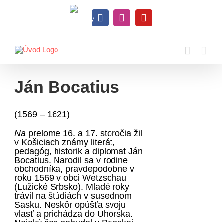
Skip
to
Knihy
content
Facebook
Instagram
YouTube
na
dosah
Ján Bocatius
(1569 – 1621)
Na
prelome 16. a 17. storočia žil
v Košiciach známy literát,
pedagóg, historik a diplomat Ján
Bocatius. Narodil sa v rodine
obchodníka, pravde­podobne v
roku 1569 v obci Wetzschau
(Lužické Srbsko). Mladé roky
trávil na štúdiách v susednom
Sasku. Neskôr opúšťa svoju
vlasť a prichádza do Uhorska.