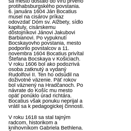
sa mesto dostalo do víru prvého
protihabsburgského povstania.
6. januára 1604 Ján Bocatius
musel na cisárov príkaz
odovzdať Dóm sv. Alžbety, sídlo
kapituly, cisárskemu
dôstojníkovi Jánovi Jakubovi
Barbianovi. Po vypuknutí
Bocskayovho povstania, mesto
podporilo povstalcov a 11.
novembra 1604 Bocatius privítal
Štefana Bocskaya v Košiciach.
V roku 1606 bol ako podozrivá
osoba zatknutý a vydaný
Rudolfovi II. Ten ho odsúdil na
doživotné väzenie. Päť rokov
bol väznený na Hradčanoch. Po
návrate do Košíc mu mesto
opäť ponúklo úrad richtára.
Bocatius však ponuku neprijal a
vrátil sa k pedagogickej činnosti.
V roku 1618 sa stal tajným
radcom, historikom a
knihovníkom Gabriela Bethlena.