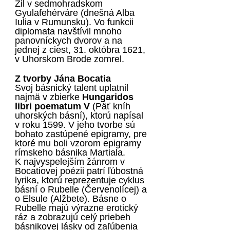
Žil v sedmohradskom
Gyulafehérváre (dnešná Alba
Iulia v Rumunsku). Vo funkcii
diplomata navštívil mnoho
panovníckych dvorov a na
jednej z ciest, 31. októbra 1621,
v Uhorskom Brode zomrel.
Z tvorby Jána Bocatia
Svoj básnický talent uplatnil
najmä v zbierke
Hungaridos
libri poematum V
(Päť kníh
uhorských básní), ktorú napísal
v roku 1599. V jeho tvorbe sú
bohato zastúpené epigramy, pre
ktoré mu boli vzorom epigramy
rímskeho básnika Martiala.
K najvyspelejším žánrom v
Bocatiovej poézii patrí ľúbostná
lyrika, ktorú reprezentuje cyklus
básní o Rubelle (Červenolícej) a
o Elsule (Alžbete). Básne o
Rubelle majú výrazne erotický
ráz a zobrazujú celý priebeh
básnikovej lásky od zaľúbenia