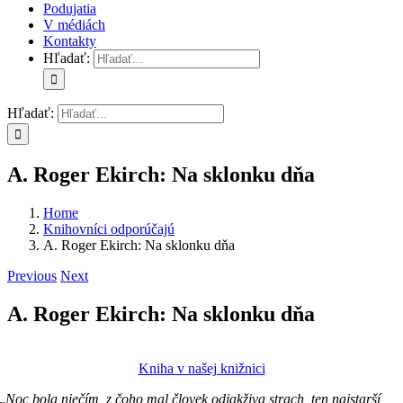
Podujatia
V médiách
Kontakty
Hľadať:
Hľadať:
A. Roger Ekirch: Na sklonku dňa
Home
Knihovníci odporúčajú
A. Roger Ekirch: Na sklonku dňa
Previous
Next
A. Roger Ekirch: Na sklonku dňa
Kniha v našej knižnici
„
Noc bola niečím, z čoho mal človek odjakživa strach, ten najstarší