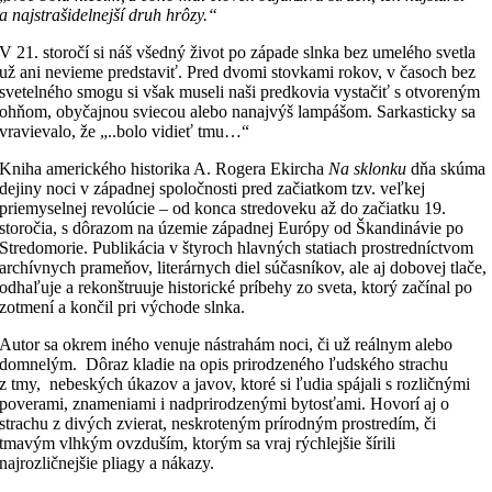
a najstrašidelnejší druh hrôzy.“
V 21. storočí si náš všedný život po západe slnka bez umelého svetla
už ani nevieme predstaviť. Pred dvomi stovkami rokov, v časoch bez
svetelného smogu si však museli naši predkovia vystačiť s otvoreným
ohňom, obyčajnou sviecou alebo nanajvýš lampášom. Sarkasticky sa
vravievalo, že „..bolo vidieť tmu…“
Kniha amerického historika A. Rogera Ekircha
Na sklonku
dňa skúma
dejiny noci v západnej spoločnosti pred začiatkom tzv. veľkej
priemyselnej revolúcie – od konca stredoveku až do začiatku 19.
storočia, s dôrazom na územie západnej Európy od Škandinávie po
Stredomorie. Publikácia v štyroch hlavných statiach prostredníctvom
archívnych prameňov, literárnych diel súčasníkov, ale aj dobovej tlače,
odhaľuje a rekonštruuje historické príbehy zo sveta, ktorý začínal po
zotmení a končil pri východe slnka.
Autor sa okrem iného venuje nástrahám noci, či už reálnym alebo
domnelým. Dôraz kladie na opis prirodzeného ľudského strachu
z tmy, nebeských úkazov a javov, ktoré si ľudia spájali s rozličnými
poverami, znameniami i nadprirodzenými bytosťami. Hovorí aj o
strachu z divých zvierat, neskroteným prírodným prostredím, či
tmavým vlhkým ovzduším, ktorým sa vraj rýchlejšie šírili
najrozličnejšie pliagy a nákazy.