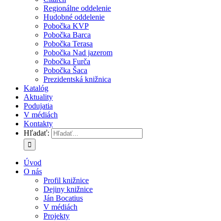
Regionálne oddelenie
Hudobné oddelenie
Pobočka KVP
Pobočka Barca
Pobočka Terasa
Pobočka Nad jazerom
Pobočka Furča
Pobočka Šaca
Prezidentská knižnica
Katalóg
Aktuality
Podujatia
V médiách
Kontakty
Hľadať:
Úvod
O nás
Profil knižnice
Dejiny knižnice
Ján Bocatius
V médiách
Projekty