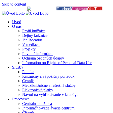
Skip to content
Knihy na dosah
Facebook
Instagram
YouTube
Úvod
O nás
Profil knižnice
Dejiny knižnice
Ján Bocatius
V médiách
Projekty
Povinné informácie
Ochrana osobných údajov
Information on Rights of Personal Data Use
Služby
Ponuka
Knižničný a výpožičný poriadok
Cenník
Medziknižničné a rešeršné služby
Elektronické platby
Návod na vyhľadávanie v katalógu
Pracoviská
Centrálna knižnica
Informačno-vzdelávacie centrum
Čitáreň