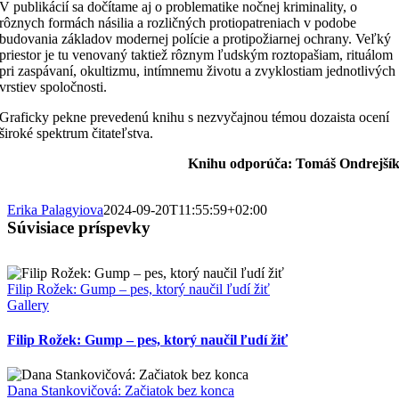
V publikácií sa dočítame aj o problematike nočnej kriminality, o
rôznych formách násilia a rozličných protiopatreniach v podobe
budovania základov modernej polície a protipožiarnej ochrany. Veľký
priestor je tu venovaný taktiež rôznym ľudským roztopašiam, rituálom
pri zaspávaní, okultizmu, intímnemu životu a zvyklostiam jednotlivých
vrstiev spoločnosti.
Graficky pekne prevedenú knihu s nezvyčajnou témou dozaista ocení
široké spektrum čitateľstva.
Knihu odporúča: Tomáš Ondrejší
Erika Palagyiova
2024-09-20T11:55:59+02:00
Súvisiace príspevky
Filip Rožek: Gump – pes, ktorý naučil ľudí žiť
Gallery
Filip Rožek: Gump – pes, ktorý naučil ľudí žiť
Dana Stankovičová: Začiatok bez konca