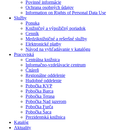
Povinné informácie
Ochrana osobných údajov
Information on Rights of Personal Data Use
Služby
Ponuka
Knižničný a výpožičný poriadok
Cenník
Medziknižničné a rešeršné služby
Elektronické platby
Návod na vyhľadávanie v katalógu
Pracoviská
Centrálna knižnica
Informačno-vzdelávacie centrum
Čitáreň
Regionálne oddelenie
Hudobné oddelenie
Pobočka KVP
Pobočka Barca
Pobočka Terasa
Pobočka Nad jazerom
Pobočka Furča
Pobočka Šaca
Prezidentská knižnica
Katalóg
Aktuality