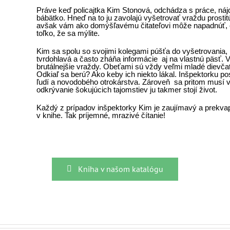
Práve keď policajtka Kim Stonová, odchádza s práce, náj
bábätko. Hneď na to ju zavolajú vyšetrovať vraždu prostitú
avšak vám ako domýšľavému čitateľovi môže napadnúť, či 
toľko, že sa mýlite.
Kim sa spolu so svojimi kolegami púšťa do vyšetrovania,
tvrdohlavá a často zháňa informácie aj na vlastnú päsť. 
brutálnejšie vraždy. Obeťami sú vždy veľmi mladé dievčat
Odkiaľ sa berú? Ako keby ich niekto lákal. Inšpektorku 
ľudí a novodobého otrokárstva. Zároveň sa pritom musí 
odkrývanie šokujúcich tajomstiev ju takmer stojí život.
Každý z prípadov inšpektorky Kim je zaujímavý a prekvapi
v knihe. Tak príjemné, mrazivé čítanie!
Kniha v našom katalógu