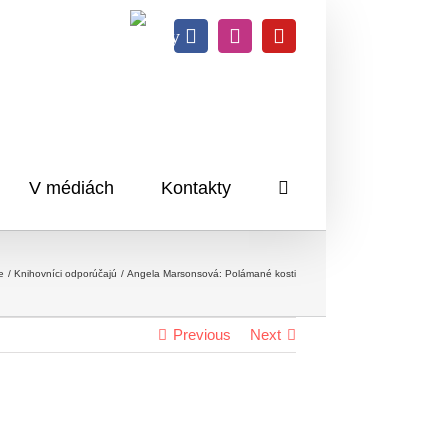
Knihy
Facebook
Instagram
YouTube
na
dosah
V médiách
Kontakty
e
Knihovníci odporúčajú
Angela Marsonsová: Polámané kosti
Previous
Next