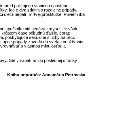
de pred policajnou stanicou opustené
tky. Ide o dva zdanlivo rozdielne prípady,
dieťa nepatrí mŕtvej prostitútke. Poviem iba
 no spočiatku nič nedáva zmysel. Je však
V krátkom čase pribudnú ďalšie, čoraz
á, poskytujúce sexuálne služby na ulici.
postupne prípady zavedú do sveta zneužívania
vyrovnávať s vlastnou minulosťou a
vý. Ste v napätí až do poslednej stránky
Knihu odporúča: Annamária Petrovská