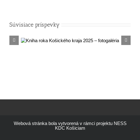
Súvisiace príspevky
aja
Webová stránka bola vytvorená v rámci projektu NESS
KDC Košiciam