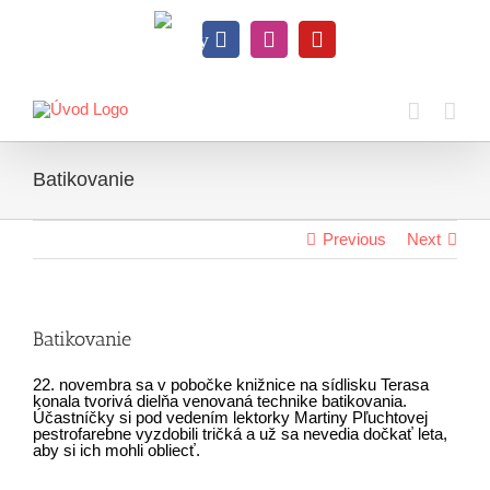
Skip
to
Knihy
content
Facebook
Instagram
YouTube
na
dosah
Batikovanie
Previous
Next
Batikovanie
22. novembra sa v pobočke knižnice na sídlisku Terasa
konala tvorivá dielňa venovaná technike batikovania.
Účastníčky si pod vedením lektorky Martiny Pľuchtovej
pestrofarebne vyzdobili tričká a už sa nevedia dočkať leta,
aby si ich mohli obliecť.