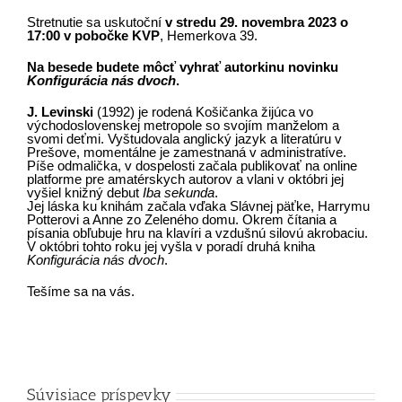
Stretnutie sa uskutoční
v stredu 29. novembra 2023 o
1
7:00
v pobočke KVP
, Hemerkova 39.
Na besede budete môcť vyhrať autorkinu novinku
Konfigurácia nás dvoch
.
J. Levinski
(1992) je rodená Košičanka žijúca vo
východoslovenskej metropole so svojím manželom a
svomi deťmi. Vyštudovala anglický jazyk a literatúru v
Prešove, momentálne je zamestnaná v administratíve.
Píše odmalička, v dospelosti začala publikovať na online
platforme pre amatérskych autorov a vlani v októbri jej
vyšiel knižný debut
Iba sekunda
.
Jej láska ku knihám začala vďaka Slávnej päťke, Harrymu
Potterovi a Anne zo Zeleného domu. Okrem čítania a
písania obľubuje hru na klavíri a vzdušnú silovú akrobaciu.
V októbri tohto roku jej vyšla v poradí druhá kniha
Konfigurácia nás dvoch
.
Tešíme sa na vás.
Súvisiace príspevky