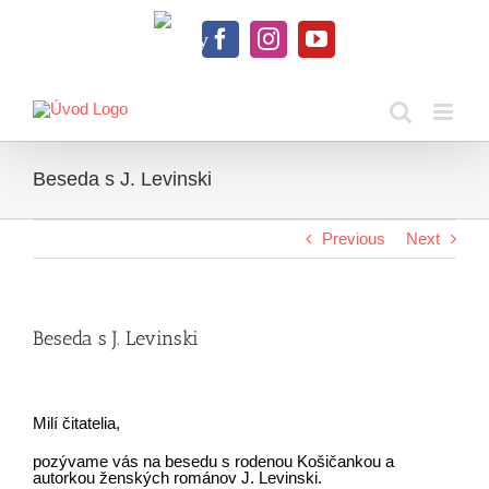
Skip
to
Knihy
content
Facebook
Instagram
YouTube
na
dosah
Beseda s J. Levinski
Previous
Next
Beseda s J. Levinski
Milí čitatelia,
pozývame vás na besedu s rodenou Košičankou a
autorkou ženských románov J. Levinski.