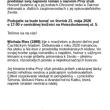
predstaví svoj najnovší román s názvom
Prvý sľub
.
Hovoriť budeme aj o jej knihách
Otvorené nebo
a
Takmer
dokonalá
a ďalších zaujímavostiach z jej spisovateľského
života.
Podujatie sa bude konať vo štvrtok 21. mája 2026
o 17:00 v centrálnej knižnici na Hviezdoslavovej ul. 5.
Tešíme sa na vás!
Michala Ries (1989)
žije s manželom a dvomi deťmi pod
Čachtickým hradom. Debutovala v roku 2020 romancou
Na úteku
a
Na love
z prostredia motorkárskych klubov. Vo
svojej tvorbe spája romantiku s napätím, humor s vážnymi
témami a svoje príbehy prirovnáva k životu – plnému
emócií, rôznorodých postáv a nejednoznačných koncov.
Jej trinásta kniha
Prvý sľub
prináša príbeh zakázanej lásky
medzi rehoľnou sestrou a policajným vyšetrovateľom.
Citlivé rozprávanie sleduje tri perspektívy – cynického
Šimona, láskavú Hanu a dvanásťročnú Katku, ktorá
napriek stratám nestráca nádej.