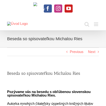
Skip
to
Knihy
content
Facebook
Instagram
YouTube
na
dosah
Beseda so spisovateľkou Michalou Ries
Previous
Next
Beseda so spisovateľkou Michalou Ries
Pozývame vás na besedu s obľúbenou slovenskou
spisovateľkou Michalou Ries.
Autorka mnohých čitateľsky úspešných knižných titulov