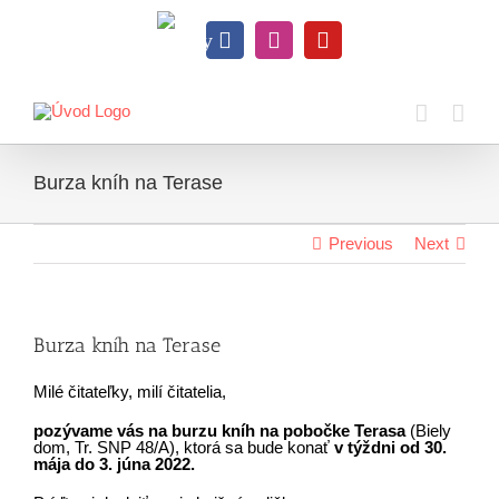
Skip
to
Knihy
content
Facebook
Instagram
YouTube
na
dosah
Burza kníh na Terase
Previous
Next
Burza kníh na Terase
Milé čitateľky, milí čitatelia,
pozývame vás na burzu kníh na pobočke Terasa
(Biely
dom, Tr. SNP 48/A), ktorá sa bude konať
v týždni od 30.
mája do 3. júna 2022.