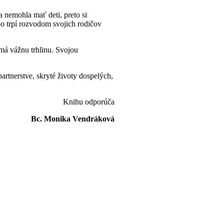
a nemohla mať deti, preto si
bo trpí rozvodom svojich rodičov
e má vážnu trhlinu. Svojou
tnerstve, skryté životy dospelých,
Knihu odporúča
Bc. Monika Vendráková