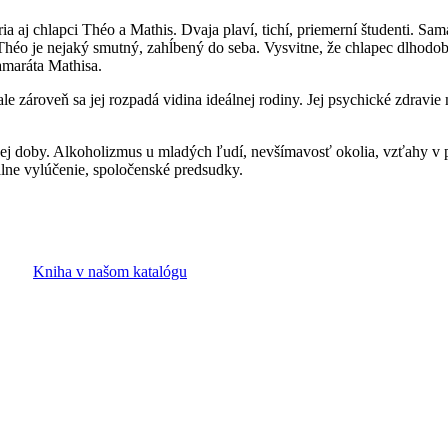
a aj chlapci Théo a Mathis. Dvaja plaví, tichí, priemerní študenti. Sam
e Théo je nejaký smutný, zahĺbený do seba. Vysvitne, že chlapec dlhodo
kamaráta Mathisa.
ale zároveň sa jej rozpadá vidina ideálnej rodiny. Jej psychické zdravi
 doby. Alkoholizmus u mladých ľudí, nevšímavosť okolia, vzťahy v par
iálne vylúčenie, spoločenské predsudky.
Kniha v našom katalógu