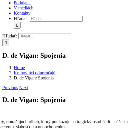
Podujatia
V médiách
Kontakty
Hľadať:
Hľadať:
D. de Vigan: Spojenia
Home
Knihovníci odporúčajú
D. de Vigan: Spojenia
Previous
Next
D. de Vigan: Spojenia
lný, omračujúci príbeh, ktorý poukazuje na tragický osud ľudí – súčasn
bectvom, slabosťou a nepochopením.