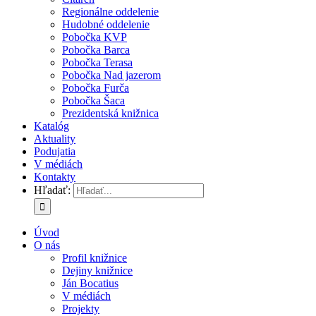
Regionálne oddelenie
Hudobné oddelenie
Pobočka KVP
Pobočka Barca
Pobočka Terasa
Pobočka Nad jazerom
Pobočka Furča
Pobočka Šaca
Prezidentská knižnica
Katalóg
Aktuality
Podujatia
V médiách
Kontakty
Hľadať:
Úvod
O nás
Profil knižnice
Dejiny knižnice
Ján Bocatius
V médiách
Projekty