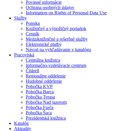
Povinné informácie
Ochrana osobných údajov
Information on Rights of Personal Data Use
Služby
Ponuka
Knižničný a výpožičný poriadok
Cenník
Medziknižničné a rešeršné služby
Elektronické platby
Návod na vyhľadávanie v katalógu
Pracoviská
Centrálna knižnica
Informačno-vzdelávacie centrum
Čitáreň
Regionálne oddelenie
Hudobné oddelenie
Pobočka KVP
Pobočka Barca
Pobočka Terasa
Pobočka Nad jazerom
Pobočka Furča
Pobočka Šaca
Prezidentská knižnica
Katalóg
Aktuality