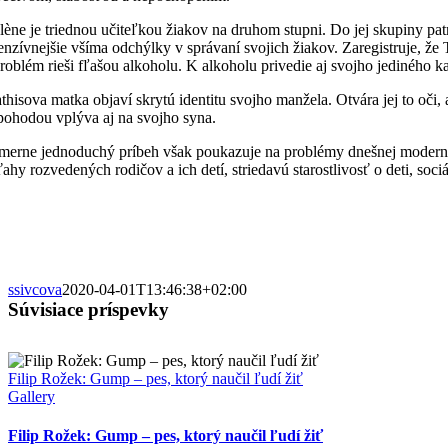
lène je triednou učiteľkou žiakov na druhom stupni. Do jej skupiny patri
tenzívnejšie všíma odchýlky v správaní svojich žiakov. Zaregistruje, ž
problém rieši fľašou alkoholu. K alkoholu privedie aj svojho jediného 
thisova matka objaví skrytú identitu svojho manžela. Otvára jej to oči, 
pohodou vplýva aj na svojho syna.
merne jednoduchý príbeh však poukazuje na problémy dnešnej modernej
ťahy rozvedených rodičov a ich detí, striedavú starostlivosť o deti, soc
ssivcova
2020-04-01T13:46:38+02:00
Súvisiace príspevky
Filip Rožek: Gump – pes, ktorý naučil ľudí žiť
Gallery
Filip Rožek: Gump – pes, ktorý naučil ľudí žiť