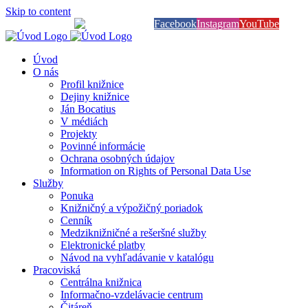
Skip to content
Knihy na dosah
Facebook
Instagram
YouTube
Úvod
O nás
Profil knižnice
Dejiny knižnice
Ján Bocatius
V médiách
Projekty
Povinné informácie
Ochrana osobných údajov
Information on Rights of Personal Data Use
Služby
Ponuka
Knižničný a výpožičný poriadok
Cenník
Medziknižničné a rešeršné služby
Elektronické platby
Návod na vyhľadávanie v katalógu
Pracoviská
Centrálna knižnica
Informačno-vzdelávacie centrum
Čitáreň