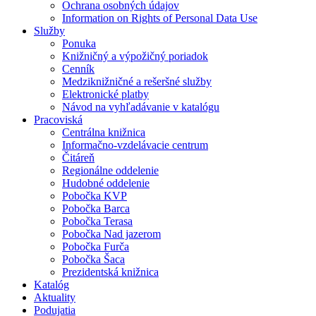
Ochrana osobných údajov
Information on Rights of Personal Data Use
Služby
Ponuka
Knižničný a výpožičný poriadok
Cenník
Medziknižničné a rešeršné služby
Elektronické platby
Návod na vyhľadávanie v katalógu
Pracoviská
Centrálna knižnica
Informačno-vzdelávacie centrum
Čitáreň
Regionálne oddelenie
Hudobné oddelenie
Pobočka KVP
Pobočka Barca
Pobočka Terasa
Pobočka Nad jazerom
Pobočka Furča
Pobočka Šaca
Prezidentská knižnica
Katalóg
Aktuality
Podujatia