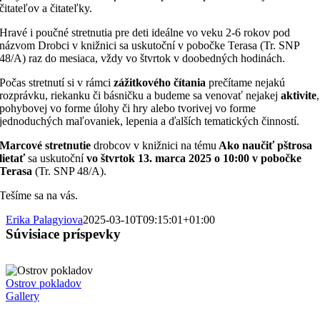
čitateľov a čitateľky.
Hravé i poučné stretnutia pre deti ideálne vo veku 2-6 rokov pod
názvom Drobci v knižnici sa uskutoční v pobočke Terasa (Tr. SNP
48/A) raz do mesiaca, vždy vo štvrtok v doobedných hodinách.
Počas stretnutí si v rámci
zážitkového čítania
prečítame nejakú
rozprávku, riekanku či básničku a budeme sa venovať nejakej
aktivite
,
pohybovej vo forme úlohy či hry alebo tvorivej vo forme
jednoduchých maľovaniek, lepenia a ďalších tematických činností.
Marcové stretnutie
drobcov v knižnici na tému
Ako naučiť pštrosa
lietať
sa uskutoční
vo štvrtok 13. marca 2025 o 10:00 v pobočke
Terasa
(Tr. SNP 48/A).
Tešíme sa na vás.
Erika Palagyiova
2025-03-10T09:15:01+01:00
Súvisiace príspevky
Ostrov pokladov
Gallery