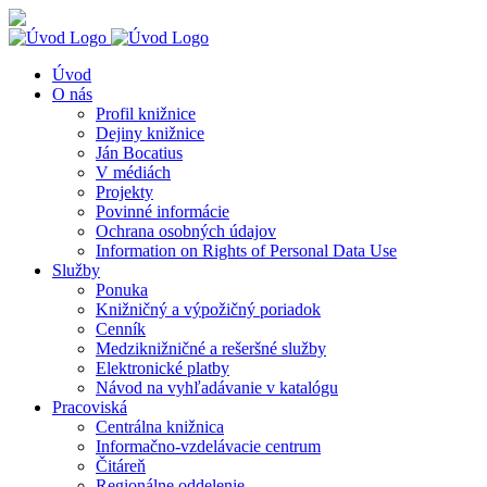
Skip
Knihy
Facebook
Instagram
YouTube
to
na
content
dosah
Úvod
O nás
Profil knižnice
Dejiny knižnice
Ján Bocatius
V médiách
Projekty
Povinné informácie
Ochrana osobných údajov
Information on Rights of Personal Data Use
Služby
Ponuka
Knižničný a výpožičný poriadok
Cenník
Medziknižničné a rešeršné služby
Elektronické platby
Návod na vyhľadávanie v katalógu
Pracoviská
Centrálna knižnica
Informačno-vzdelávacie centrum
Čitáreň
Regionálne oddelenie