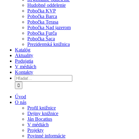
Hudobné oddelenie
Pobočka KVP
Pobočka Barca
Pobočka Terasa
Pobočka Nad jazerom
Pobočka Furča
Pobočka Šaca
Prezidentská knižnica
Katalóg
Aktuality
Podujatia
V médiách
Kontakty
Hľadať:
Úvod
O nás
Profil knižnice
Dejiny knižnice
Ján Bocatius
V médiách
Projekty
Povinné informácie