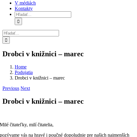
V médiách
Kontakty
Hľadať:
Hľadať:
Drobci v knižnici – marec
Home
Podujatia
Drobci v knižnici – marec
Previous
Next
Drobci v knižnici – marec
Milé čitateľky, milí čitatelia,
pozývame vás na hravé i poučné dopoludnie pre našich najmenších