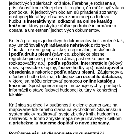
jednotlivých zbierkach knižnice. Farebne je rozlíšená aj
príslušnosť konkrétnej obce k regiónu, čo môže byť vítaná
pomôcka. K jednotlivým obciam sú priradené zoznamy
dostupnej literatúry, obsahovo zameranej na ľudovú
hudbu
s interaktívnymi odkazmi na online katalóg
knižnice
, ktorý poskytuje ďalšie podrobné informácie o
obsahu a umiestnení jednotlivých dokumentov.
Kritériá pre popis jednotlivých dokumentov boli zvolené tak,
aby umožňovali
vyhľadávanie nahrávok
z rôznych
hľadísk – okrem geografickej a regionálnej príslušnosti
i
podľa druhu piesní
(trávnice, zbojnícke piesne,
regrútske piesne, piesne na Jána, pastierske piesne,
rozkazovačky ap.),
podľa spôsobu interpretácie
(sólový
spev, spevácke skupiny, ľudové hudby ap.),
nástrojového
obsadenia
a nakoniec
podľa názvu piesní
. Záujemcovia
o ľudovú hudbu tak majú k dispozícii
rozsiahlu databázu
,
v ktorej sa môžu orientovať pomocou
online katalógu
knižnice
. Sprístupnená mapa umožňuje rýchly prístup k
informácii o stave ľudovej hudobnej kultúry v konkrétnej
lokalite.
Knižnica sa chce i v budúcnosti cielenie zameriavať na
mapovanie folklórneho diania na východnom Slovensku a
systematicky rozširovať svoje zbierky kníh, hudobnín a
nahrávok. V tomto zmysle mapa nie je uzavretým celkom
a
priebežne ju budeme dopĺňať o nové záznamy
.
Pozývame vás,
ak disponujete dokumentmi či