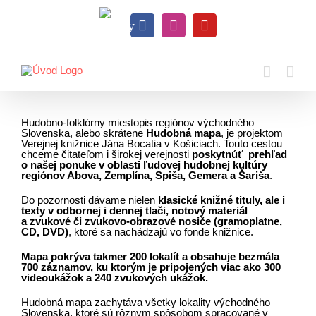
Skip
to
Knihy
content
Facebook
Instagram
YouTube
na
dosah
Hudobno-folklórny miestopis regiónov východného
Slovenska, alebo skrátene
Hudobná mapa
, je projektom
Verejnej knižnice Jána Bocatia v Košiciach. Touto cestou
chceme čitateľom i širokej verejnosti
poskytnúť prehľad
o našej ponuke v oblasti ľudovej hudobnej kultúry
regiónov Abova, Zemplína, Spiša, Gemera a Šariša
.
Do pozornosti dávame nielen
klasické knižné tituly, ale i
texty v odbornej i dennej tlači, notový materiál
a zvukové či zvukovo-obrazové nosiče (gramoplatne,
CD, DVD)
, ktoré sa nachádzajú vo fonde knižnice.
Mapa pokrýva takmer 200 lokalít a obsahuje bezmála
700 záznamov, ku ktorým je pripojených viac ako 300
videoukážok a 240 zvukových ukážok.
Hudobná mapa zachytáva všetky lokality východného
Slovenska, ktoré sú rôznym spôsobom spracované v