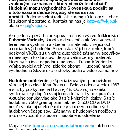
zvukovými záznamami, ktorými môžete obohatiť
Hudobnú mapu východného Slovenska a podeliť sa
o toto vzácne dedičstvo, aby ste sa na nás
obrátili.
Budeme veľmi radi, ak zareagujú folkloristi, obce,
či súkromní zberatelia. Kontakt na nás je
katova@vkjb.sk
;
alebo
vkjb@vkjb.sk
.
Ako jeden z prvých zareagoval na našu výzvu
folklorista
Ľubomír Varínsky
, ktorý sa desaťročia aktívne venoval
terénnemu výskumu a zbieraniu materiálu v regiónoch
a obciach východného Slovenska. V jeho zbierke, ktorú
poskytol VKJB, sú unikátne autentické záznamy spevákov
a miestnych folkloristov. Ide aj o veľmi cenný materiál,
ktorý by sa inak nepodarilo uchovať. Ľubomír Varínsky
vďaka svojej archívnej zbierke obohatil Hudobnú mapu
východného Slovenska o stovky audio a video záznamov.
Hudobné oddelenie
je špecializovaným pracoviskom
Verejnej knižnice Jána Bocatia. Bolo zriadené v roku 1967
a služby poskytuje na Hlavnej 48. Od svojho vzniku
systematicky dopĺňa svoj fond a tematicky ho spracúva.
Aktuálne ponúka viac ako 3 tisíc knižných titulov, 6 tisíc
hudobnín, 7500 gramoplatní, takmer 3 500 CD a DVD
nosičov, ako aj ucelené ročníky viacerých odborných
hudobných časopisov. Záznamy z hudobných nosičov si
možno vypočuť v študovni hudobného oddelenia.
Mapa je
dostupná aj na samostatnom webe
alebo cez
odklik na mapku dole.