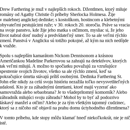
Drew Farthering je muž v najlepších rokoch. Džentlmen, ktorý miluje
romány od Agathy Christie či príbehy Sherlocka Holmesa. Žije
v malebnej anglickej dedinke; s kostolíkom, hostincom a klebetnými
obyvateľmi pestujúcimi ruže; v 30. rokoch 20. storočia. Práve sa vracia
na svoje panstvo, kde žije jeho matka s otčimom, mysliac si, že jeho
život nabral dosť nudný a predvídateľný smer. To sa ale veľmi rýchlo
zmení. Panstvá v Anglicku sú totižto pokojné, až kým na nich nedôjde
k vražde.
Spolu s najlepším kamarátom Nickom Dennisonom a krásnou
Američankou Madeline Parkerovou sa zahrajú na detektívov, ktorých
tak veľmi milujú. A možno to spočiatku považujú za vzrušujúce
spestrenie svojich životov, všetko sa ale rýchlo zmení, keď sa
pokračujúce úmrtia stávajú príliš osobnými. Dedinka Farthering St.
John ešte nikdy za celú svoju históriu nezažila toľko nevysvetliteľných
udalostí. Kto je za záhadnými úmrtiami, ktoré majú vyzerať ako
samovražda alebo sebaobrana? Je to všadeprítomný komorník? Alebo
záhradník milujúci svoju záhradu? Mohol by to byť až podozrivo
láskavý manžel a otčim? Alebo je za tým všetkým tajomný cudzinec,
ktorý sa z ničoho nič objavil na prahu domu úctyhodného džentlmena?
V tomto príbehu, kde stopy môžu klamať hneď niekoľkokrát, nie je ni
isté.