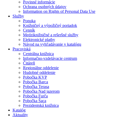
Povinné informácie
Ochrana osobných údajov
Information on Rights of Personal Data Use
Služby
Ponuka
Knižničný a výpožičný poriadok
Cenník
Medziknižničné a rešeršné služby
Elektronické platby
Návod na vyhľadávanie v katalógu
Pracoviská
Centrálna knižnica
Informačno-vzdelávacie centrum
Čitáreň
Regionálne oddelenie
Hudobné oddelenie
Pobočka KVP
Pobočka Barca
Pobočka Terasa
Pobočka Nad jazerom
Pobočka Furča
Pobočka Šaca
Prezidentská knižnica
Katalóg
Aktuality