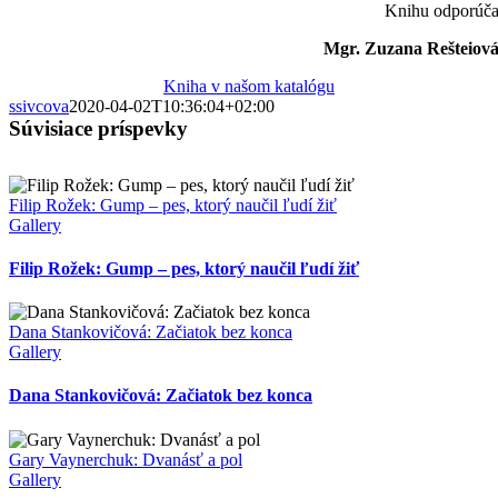
Knihu odporúč
Mgr. Zuzana Rešteiov
Kniha v našom katalógu
ssivcova
2020-04-02T10:36:04+02:00
Súvisiace príspevky
Filip Rožek: Gump – pes, ktorý naučil ľudí žiť
Gallery
Filip Rožek: Gump – pes, ktorý naučil ľudí žiť
Dana Stankovičová: Začiatok bez konca
Gallery
Dana Stankovičová: Začiatok bez konca
Gary Vaynerchuk: Dvanásť a pol
Gallery