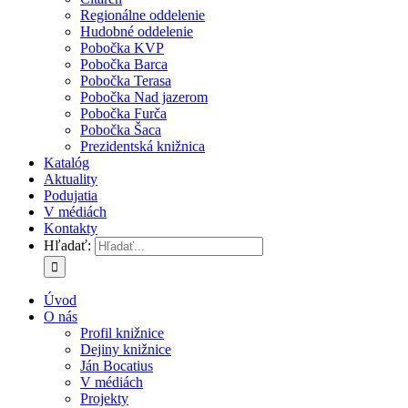
Regionálne oddelenie
Hudobné oddelenie
Pobočka KVP
Pobočka Barca
Pobočka Terasa
Pobočka Nad jazerom
Pobočka Furča
Pobočka Šaca
Prezidentská knižnica
Katalóg
Aktuality
Podujatia
V médiách
Kontakty
Hľadať:
Úvod
O nás
Profil knižnice
Dejiny knižnice
Ján Bocatius
V médiách
Projekty