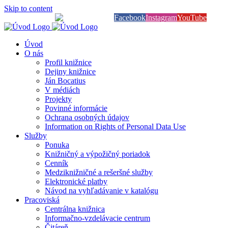
Skip to content
Knihy na dosah
Facebook
Instagram
YouTube
Úvod
O nás
Profil knižnice
Dejiny knižnice
Ján Bocatius
V médiách
Projekty
Povinné informácie
Ochrana osobných údajov
Information on Rights of Personal Data Use
Služby
Ponuka
Knižničný a výpožičný poriadok
Cenník
Medziknižničné a rešeršné služby
Elektronické platby
Návod na vyhľadávanie v katalógu
Pracoviská
Centrálna knižnica
Informačno-vzdelávacie centrum
Čitáreň