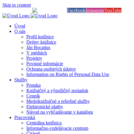
Skip to content
Knihy na dosah
Facebook
Instagram
YouTube
Úvod
O nás
Profil knižnice
Dejiny knižnice
Ján Bocatius
V médiách
Projekty
Povinné informácie
Ochrana osobných údajov
Information on Rights of Personal Data Use
Služby
Ponuka
Knižničný a výpožičný poriadok
Cenník
Medziknižničné a rešeršné služby
Elektronické platby
Návod na vyhľadávanie v katalógu
Pracoviská
Centrálna knižnica
Informačno-vzdelávacie centrum
Čitáreň