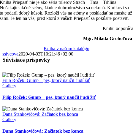
Kniha Priepasť nie je ako séria trilerov Strach – Tma – Trhlina.
Nečakajte akčné scény, žiadne dobrodružstvo sa nekoná. Karikovi sa
tu podaril dobrý kúsok. Rozloží vás na atómy a poskladať sa musíte už
sami. Je len na vás, pred ktorú z vašich Priepastí sa pokúsite postaviť.
Knihu odporúč
Mgr. Milada Grohoľov
Kniha v našom katalógu
ssivcova
2020-04-03T10:21:46+02:00
Súvisiace príspevky
Filip Rožek: Gump – pes, ktorý naučil ľudí žiť
Gallery
Filip Rožek: Gump – pes, ktorý naučil ľudí žiť
Dana Stankovičová: Začiatok bez konca
Gallery
Dana Stankovičová: Začiatok bez konca