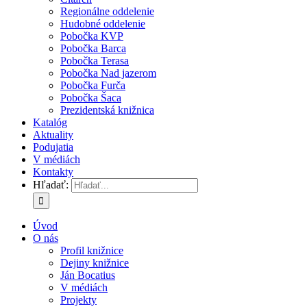
Regionálne oddelenie
Hudobné oddelenie
Pobočka KVP
Pobočka Barca
Pobočka Terasa
Pobočka Nad jazerom
Pobočka Furča
Pobočka Šaca
Prezidentská knižnica
Katalóg
Aktuality
Podujatia
V médiách
Kontakty
Hľadať:
Úvod
O nás
Profil knižnice
Dejiny knižnice
Ján Bocatius
V médiách
Projekty