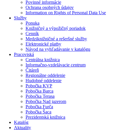
Povinné informácie
Ochrana osobných údajov
Information on Rights of Personal Data Use
Služby
Ponuka
Knižničný a výpožičný poriadok
Cenník
Medziknižničné a rešeršné služby
Elektronické platby
Návod na vyhľadávanie v katalógu
Pracoviská
Centrálna knižnica
Informačno-vzdelávacie centrum
Čitáreň
Regionálne oddelenie
Hudobné oddelenie
Pobočka KVP
Pobočka Barca
Pobočka Terasa
Pobočka Nad jazerom
Pobočka Furča
Pobočka Šaca
Prezidentská knižnica
Katalóg
Aktuality