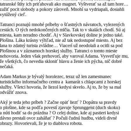
tatranské štíty ich priťahovali ako magnet. Vyštverať sa až tam hore…
zažiť pocit slobody a pokory zároveň. Mnohí sa vydriapali, dosiahli
vytúžený cieľ.
Tatranci poznajú mnohé príbehy o šťastných návratoch, vylezených
cestách. O tých nedokončených mlčia. Tak to v skalách chodí. Sú aj
miesta, kam neradno chodiť. Aj v Slavkovskej doline je jedno také.
Plošina. Láka krásny výhľad, nie až tak nedostupné miesto. Aj bez
lana to zdatný turista zvládne… Viacerí už neodolali a ocitli sa pod
Plošinou a v záznamoch horskej služby. Tatranci o tomto mieste
nehovoria. Jeden však prehovorí, aby varoval Adama. Vysvetľuje mu,
že všetkých, čo nevedia skloniť hlavu a ženie ich pýcha, nič dobré
nečaká.
Adam Markus je bývalý horolezec, teraz už len zamestnanec
turistického informačného centra a kamarát s chlapcami z horskej
služby. Všetci hovoria, že liezol kedysi skvelo. Aj to, že by sa mal
odvážiť znova.
Aký je teda jeho príbeh ? Začne opäť liezť ? Dopátra sa pravdy
o plošine, kde sa podľa povestí zjavuje Sprunggeist (duch skoku)
a núti hodiť sa do prázdna ? O celej doline, kde aj pastieri kedysi
dávno prestali ovce zaháňať ? Počuli čudnú hudbu, videli divné
obrazy. Hovorievali, že je to diablova robota.