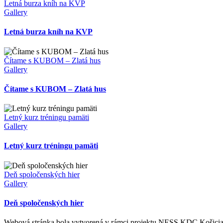
Letná burza kníh na KVP
Gallery
Letná burza kníh na KVP
Čítame s KUBOM – Zlatá hus
Gallery
Čítame s KUBOM – Zlatá hus
Letný kurz tréningu pamäti
Gallery
Letný kurz tréningu pamäti
Deň spoločenských hier
Gallery
Deň spoločenských hier
Webová stránka bola vytvorená v rámci projektu NESS KDC Košici