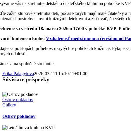
zývame vás na stretnutie detského čitateľského klubu na pobočke KV
íďte zažiť klubové stretnutia detí, počas ktorých majú malé čitateľky a 
mieňať si postrehy s inými knižnými detektívmi a zisťovať, čo všetko kn
retneme sa v stredu 18. marca 2026 o 17:00 v pobočke KVP
. Príďt
voriť budeme o knihe:
Vzdialenosť medzi mnou a čerešňou od Pau
dajte sa po stopách príbehov, ukrytých v poličkách knižnice. Pýtajte s
žnych udalostí.
šíme sa na spoločné stretnutie.
Erika Palagyiova
2026-03-11T15:10:11+01:00
Súvisiace príspevky
Ostrov pokladov
Gallery
Ostrov pokladov