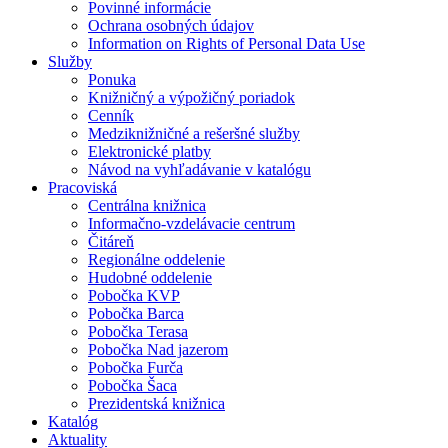
Povinné informácie
Ochrana osobných údajov
Information on Rights of Personal Data Use
Služby
Ponuka
Knižničný a výpožičný poriadok
Cenník
Medziknižničné a rešeršné služby
Elektronické platby
Návod na vyhľadávanie v katalógu
Pracoviská
Centrálna knižnica
Informačno-vzdelávacie centrum
Čitáreň
Regionálne oddelenie
Hudobné oddelenie
Pobočka KVP
Pobočka Barca
Pobočka Terasa
Pobočka Nad jazerom
Pobočka Furča
Pobočka Šaca
Prezidentská knižnica
Katalóg
Aktuality