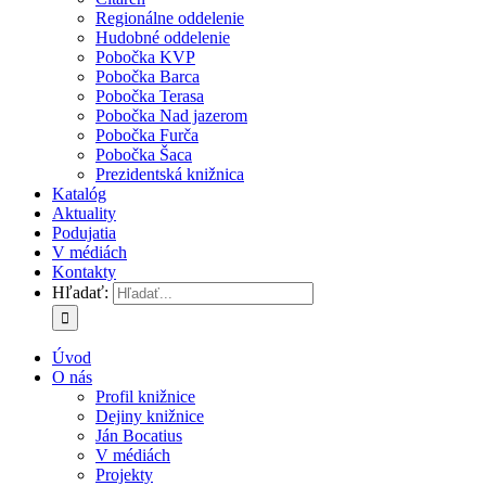
Regionálne oddelenie
Hudobné oddelenie
Pobočka KVP
Pobočka Barca
Pobočka Terasa
Pobočka Nad jazerom
Pobočka Furča
Pobočka Šaca
Prezidentská knižnica
Katalóg
Aktuality
Podujatia
V médiách
Kontakty
Hľadať:
Úvod
O nás
Profil knižnice
Dejiny knižnice
Ján Bocatius
V médiách
Projekty