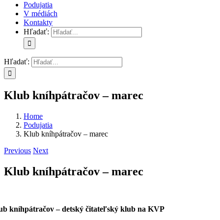
Podujatia
V médiách
Kontakty
Hľadať:
Hľadať:
Klub kníhpátračov – marec
Home
Podujatia
Klub kníhpátračov – marec
Previous
Next
Klub kníhpátračov – marec
ub kníhpátračov – detský čitateľský klub na KVP