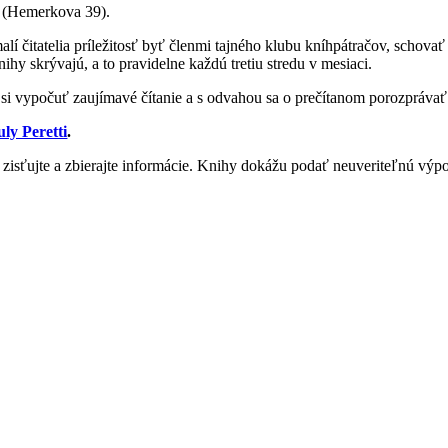
P (Hemerkova 39).
malí čitatelia príležitosť byť členmi tajného klubu kníhpátračov, schova
ihy skrývajú, a to pravidelne každú tretiu stredu v mesiaci.
e si vypočuť zaujímavé čítanie a s odvahou sa o prečítanom porozprávať
ly Peretti
.
a, zisťujte a zbierajte informácie. Knihy dokážu podať neuveriteľnú v