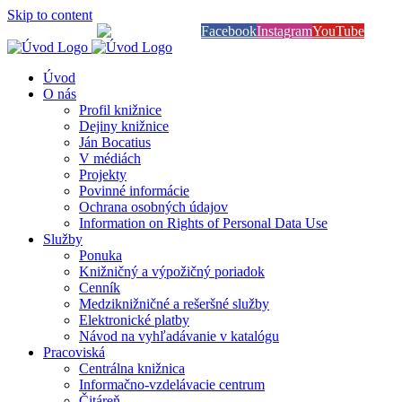
Skip to content
Knihy na dosah
Facebook
Instagram
YouTube
Úvod
O nás
Profil knižnice
Dejiny knižnice
Ján Bocatius
V médiách
Projekty
Povinné informácie
Ochrana osobných údajov
Information on Rights of Personal Data Use
Služby
Ponuka
Knižničný a výpožičný poriadok
Cenník
Medziknižničné a rešeršné služby
Elektronické platby
Návod na vyhľadávanie v katalógu
Pracoviská
Centrálna knižnica
Informačno-vzdelávacie centrum
Čitáreň