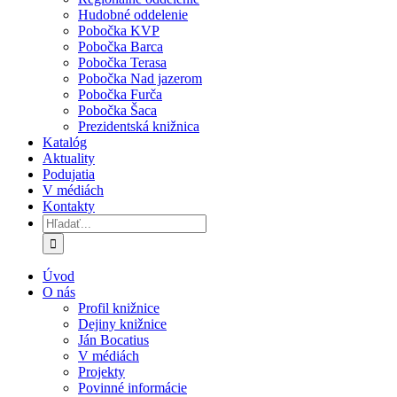
Hudobné oddelenie
Pobočka KVP
Pobočka Barca
Pobočka Terasa
Pobočka Nad jazerom
Pobočka Furča
Pobočka Šaca
Prezidentská knižnica
Katalóg
Aktuality
Podujatia
V médiách
Kontakty
Hľadať:
Úvod
O nás
Profil knižnice
Dejiny knižnice
Ján Bocatius
V médiách
Projekty
Povinné informácie