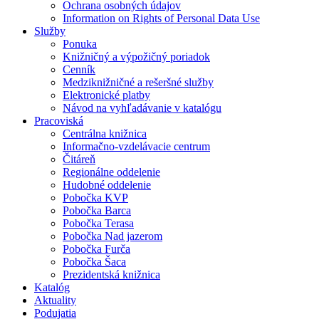
Ochrana osobných údajov
Information on Rights of Personal Data Use
Služby
Ponuka
Knižničný a výpožičný poriadok
Cenník
Medziknižničné a rešeršné služby
Elektronické platby
Návod na vyhľadávanie v katalógu
Pracoviská
Centrálna knižnica
Informačno-vzdelávacie centrum
Čitáreň
Regionálne oddelenie
Hudobné oddelenie
Pobočka KVP
Pobočka Barca
Pobočka Terasa
Pobočka Nad jazerom
Pobočka Furča
Pobočka Šaca
Prezidentská knižnica
Katalóg
Aktuality
Podujatia