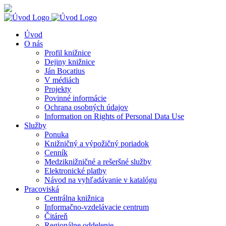
Skip
Knihy
Facebook
Instagram
YouTube
to
na
content
dosah
Úvod
O nás
Profil knižnice
Dejiny knižnice
Ján Bocatius
V médiách
Projekty
Povinné informácie
Ochrana osobných údajov
Information on Rights of Personal Data Use
Služby
Ponuka
Knižničný a výpožičný poriadok
Cenník
Medziknižničné a rešeršné služby
Elektronické platby
Návod na vyhľadávanie v katalógu
Pracoviská
Centrálna knižnica
Informačno-vzdelávacie centrum
Čitáreň
Regionálne oddelenie