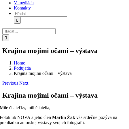
V médiách
Kontakty
Hľadať:
Hľadať:
Krajina mojimi očami – výstava
Home
Podujatia
Krajina mojimi očami – výstava
Previous
Next
Krajina mojimi očami – výstava
Milé čitateľky, milí čitatelia,
Fotoklub NOVA a jeho člen
Martin Žák
vás srdečne pozýva na
prehliadku autorskej výstavy svojich fotografií.