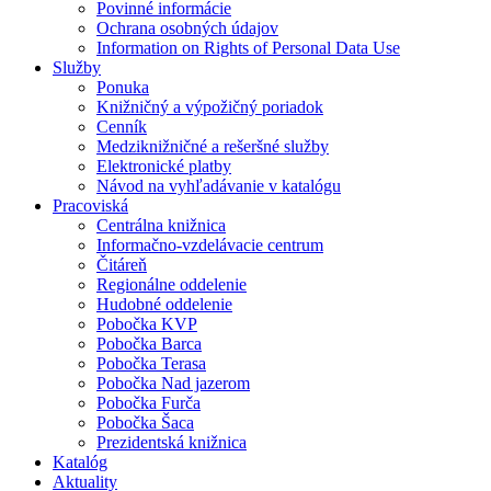
Povinné informácie
Ochrana osobných údajov
Information on Rights of Personal Data Use
Služby
Ponuka
Knižničný a výpožičný poriadok
Cenník
Medziknižničné a rešeršné služby
Elektronické platby
Návod na vyhľadávanie v katalógu
Pracoviská
Centrálna knižnica
Informačno-vzdelávacie centrum
Čitáreň
Regionálne oddelenie
Hudobné oddelenie
Pobočka KVP
Pobočka Barca
Pobočka Terasa
Pobočka Nad jazerom
Pobočka Furča
Pobočka Šaca
Prezidentská knižnica
Katalóg
Aktuality