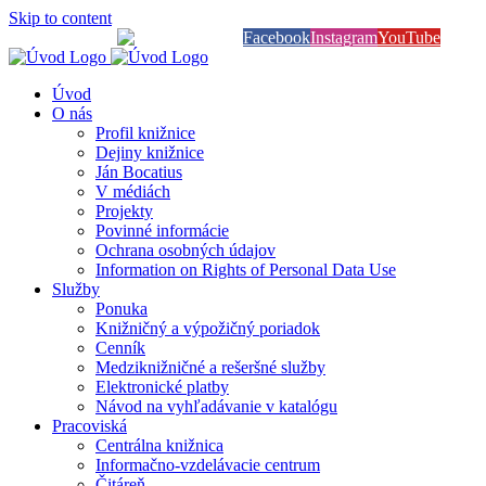
Skip to content
Knihy na dosah
Facebook
Instagram
YouTube
Úvod
O nás
Profil knižnice
Dejiny knižnice
Ján Bocatius
V médiách
Projekty
Povinné informácie
Ochrana osobných údajov
Information on Rights of Personal Data Use
Služby
Ponuka
Knižničný a výpožičný poriadok
Cenník
Medziknižničné a rešeršné služby
Elektronické platby
Návod na vyhľadávanie v katalógu
Pracoviská
Centrálna knižnica
Informačno-vzdelávacie centrum
Čitáreň