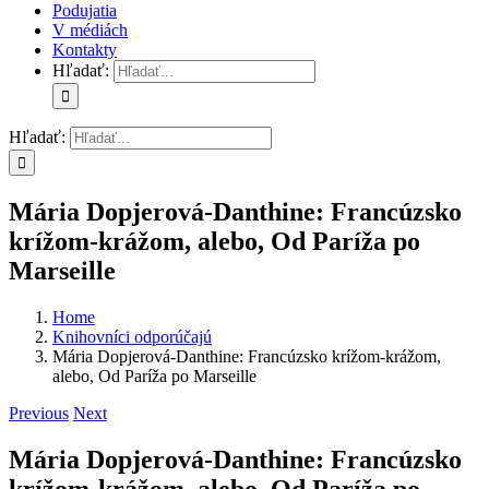
Podujatia
V médiách
Kontakty
Hľadať:
Hľadať:
Mária Dopjerová-Danthine: Francúzsko
krížom-krážom, alebo, Od Paríža po
Marseille
Home
Knihovníci odporúčajú
Mária Dopjerová-Danthine: Francúzsko krížom-krážom,
alebo, Od Paríža po Marseille
Previous
Next
Mária Dopjerová-Danthine: Francúzsko
krížom-krážom, alebo, Od Paríža po