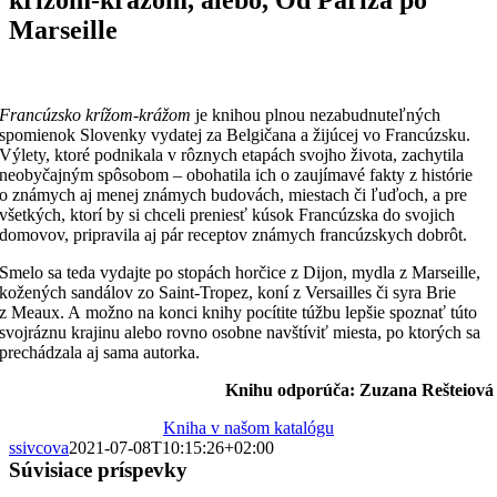
Marseille
Francúzsko krížom-krážom
je knihou plnou nezabudnuteľných
spomienok Slovenky vydatej za Belgičana a žijúcej vo Francúzsku.
Výlety, ktoré podnikala v rôznych etapách svojho života, zachytila
neobyčajným spôsobom – obohatila ich o zaujímavé fakty z histórie
o známych aj menej známych budovách, miestach či ľuďoch, a pre
všetkých, ktorí by si chceli preniesť kúsok Francúzska do svojich
domovov, pripravila aj pár receptov známych francúzskych dobrôt.
Smelo sa teda vydajte po stopách horčice z Dijon, mydla z Marseille,
kožených sandálov zo Saint-Tropez, koní z Versailles či syra Brie
z Meaux. A možno na konci knihy pocítite túžbu lepšie spoznať túto
svojráznu krajinu alebo rovno osobne navštíviť miesta, po ktorých sa
prechádzala aj sama autorka.
Knihu odporúča: Zuzana Rešteiov
Kniha v našom katalógu
ssivcova
2021-07-08T10:15:26+02:00
Súvisiace príspevky