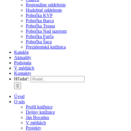
Regionálne oddelenie
Hudobné oddelenie
Pobočka KVP
Pobočka Barca
Pobočka Terasa
Pobočka Nad jazerom
Pobočka Furča
Pobočka Šaca
Prezidentská knižnica
Katalóg
Aktuality
Podujatia
V médiách
Kontakty
Hľadať:
Úvod
O nás
Profil knižnice
Dejiny knižnice
Ján Bocatius
V médiách
Projekty