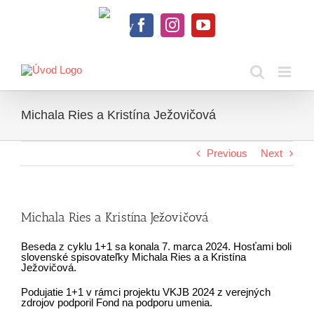
Skip
to
Knihy
content
Facebook
Instagram
YouTube
na
dosah
Michala Ries a Kristína Ježovičová
Previous
Next
Michala Ries a Kristína Ježovičová
Beseda z cyklu 1+1 sa konala 7. marca 2024. Hosťami boli
slovenské spisovateľky Michala Ries a a Kristína
Ježovičová.
Podujatie 1+1 v rámci projektu VKJB 2024 z verejných
zdrojov podporil Fond na podporu umenia.