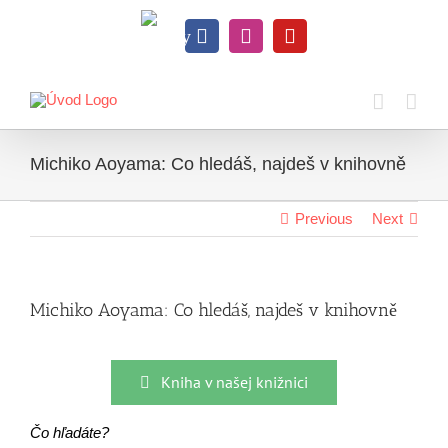
Skip
to
Knihy
content
Facebook
Instagram
YouTube
na
dosah
Michiko Aoyama: Co hledáš, najdeš v knihovně
Previous
Next
Michiko Aoyama: Co hledáš, najdeš v knihovně
Kniha v našej knižnici
Čo hľadáte?