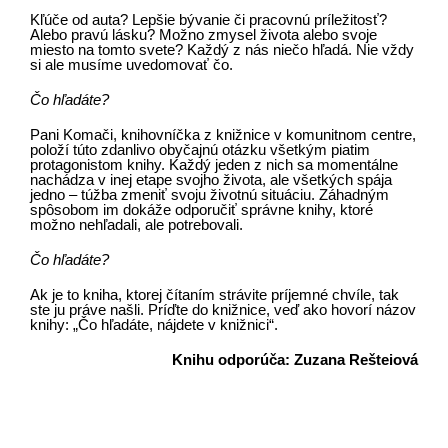
Kľúče od auta? Lepšie bývanie či pracovnú príležitosť?
Alebo pravú lásku? Možno zmysel života alebo svoje
miesto na tomto svete? Každý z nás niečo hľadá. Nie vždy
si ale musíme uvedomovať čo.
Čo hľadáte?
Pani Komači, knihovníčka z knižnice v komunitnom centre,
položí túto zdanlivo obyčajnú otázku všetkým piatim
protagonistom knihy. Každý jeden z nich sa momentálne
nachádza v inej etape svojho života, ale všetkých spája
jedno – túžba zmeniť svoju životnú situáciu. Záhadným
spôsobom im dokáže odporučiť správne knihy, ktoré
možno nehľadali, ale potrebovali.
Čo hľadáte?
Ak je to kniha, ktorej čítaním strávite príjemné chvíle, tak
ste ju práve našli. Príďte do knižnice, veď ako hovorí názov
knihy: „Čo hľadáte, nájdete v knižnici“.
Knihu odporúča: Zuzana Rešteiová