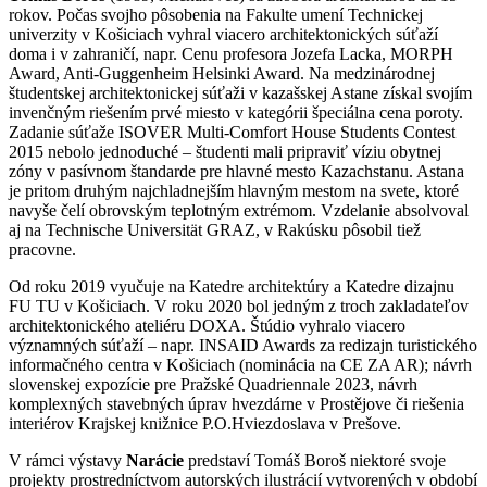
rokov. Počas svojho pôsobenia na Fakulte umení Technickej
univerzity v Košiciach vyhral viacero architektonických súťaží
doma i v zahraničí, napr. Cenu profesora Jozefa Lacka, MORPH
Award, Anti-Guggenheim Helsinki Award. Na medzinárodnej
študentskej architektonickej súťaži v kazašskej Astane získal svojím
invenčným riešením prvé miesto v kategórii špeciálna cena poroty.
Zadanie súťaže ISOVER Multi-Comfort House Students Contest
2015 nebolo jednoduché – študenti mali pripraviť víziu obytnej
zóny v pasívnom štandarde pre hlavné mesto Kazachstanu. Astana
je pritom druhým najchladnejším hlavným mestom na svete, ktoré
navyše čelí obrovským teplotným extrémom. Vzdelanie absolvoval
aj na Technische Universität GRAZ, v Rakúsku pôsobil tiež
pracovne.
Od roku 2019 vyučuje na Katedre architektúry a Katedre dizajnu
FU TU v Košiciach. V roku 2020 bol jedným z troch zakladateľov
architektonického ateliéru DOXA. Štúdio vyhralo viacero
významných súťaží – napr. INSAID Awards za redizajn turistického
informačného centra v Košiciach (nominácia na CE ZA AR); návrh
slovenskej expozície pre Pražské Quadriennale 2023, návrh
komplexných stavebných úprav hvezdárne v Prostějove či riešenia
interiérov Krajskej knižnice P.O.Hviezdoslava v Prešove.
V rámci výstavy
Narácie
predstaví Tomáš Boroš niektoré svoje
projekty prostredníctvom autorských ilustrácií vytvorených v období