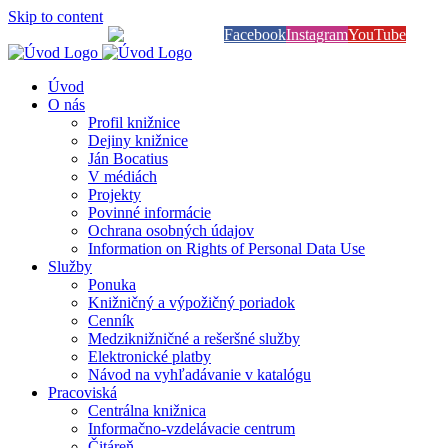
Skip to content
Knihy na dosah
Facebook
Instagram
YouTube
Úvod
O nás
Profil knižnice
Dejiny knižnice
Ján Bocatius
V médiách
Projekty
Povinné informácie
Ochrana osobných údajov
Information on Rights of Personal Data Use
Služby
Ponuka
Knižničný a výpožičný poriadok
Cenník
Medziknižničné a rešeršné služby
Elektronické platby
Návod na vyhľadávanie v katalógu
Pracoviská
Centrálna knižnica
Informačno-vzdelávacie centrum
Čitáreň