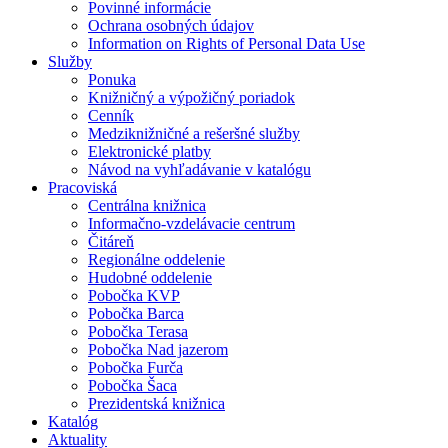
Povinné informácie
Ochrana osobných údajov
Information on Rights of Personal Data Use
Služby
Ponuka
Knižničný a výpožičný poriadok
Cenník
Medziknižničné a rešeršné služby
Elektronické platby
Návod na vyhľadávanie v katalógu
Pracoviská
Centrálna knižnica
Informačno-vzdelávacie centrum
Čitáreň
Regionálne oddelenie
Hudobné oddelenie
Pobočka KVP
Pobočka Barca
Pobočka Terasa
Pobočka Nad jazerom
Pobočka Furča
Pobočka Šaca
Prezidentská knižnica
Katalóg
Aktuality