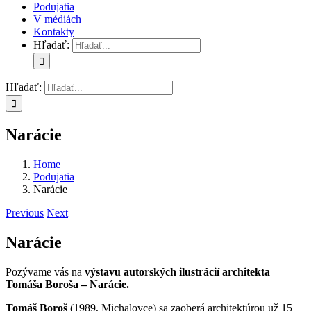
Podujatia
V médiách
Kontakty
Hľadať:
Hľadať:
Narácie
Home
Podujatia
Narácie
Previous
Next
Narácie
Pozývame vás na
výstavu autorských ilustrácií architekta
Tomáša Boroša – Narácie.
Tomáš Boroš
(1989, Michalovce) sa zaoberá architektúrou už 15