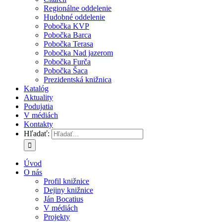
Regionálne oddelenie
Hudobné oddelenie
Pobočka KVP
Pobočka Barca
Pobočka Terasa
Pobočka Nad jazerom
Pobočka Furča
Pobočka Šaca
Prezidentská knižnica
Katalóg
Aktuality
Podujatia
V médiách
Kontakty
Hľadať:
Úvod
O nás
Profil knižnice
Dejiny knižnice
Ján Bocatius
V médiách
Projekty