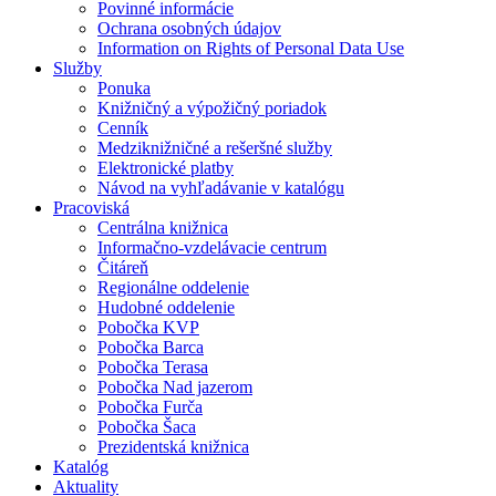
Povinné informácie
Ochrana osobných údajov
Information on Rights of Personal Data Use
Služby
Ponuka
Knižničný a výpožičný poriadok
Cenník
Medziknižničné a rešeršné služby
Elektronické platby
Návod na vyhľadávanie v katalógu
Pracoviská
Centrálna knižnica
Informačno-vzdelávacie centrum
Čitáreň
Regionálne oddelenie
Hudobné oddelenie
Pobočka KVP
Pobočka Barca
Pobočka Terasa
Pobočka Nad jazerom
Pobočka Furča
Pobočka Šaca
Prezidentská knižnica
Katalóg
Aktuality