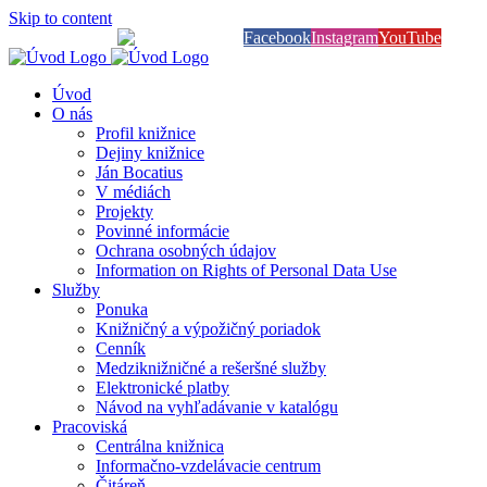
Skip to content
Knihy na dosah
Facebook
Instagram
YouTube
Úvod
O nás
Profil knižnice
Dejiny knižnice
Ján Bocatius
V médiách
Projekty
Povinné informácie
Ochrana osobných údajov
Information on Rights of Personal Data Use
Služby
Ponuka
Knižničný a výpožičný poriadok
Cenník
Medziknižničné a rešeršné služby
Elektronické platby
Návod na vyhľadávanie v katalógu
Pracoviská
Centrálna knižnica
Informačno-vzdelávacie centrum
Čitáreň