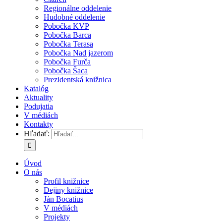
Regionálne oddelenie
Hudobné oddelenie
Pobočka KVP
Pobočka Barca
Pobočka Terasa
Pobočka Nad jazerom
Pobočka Furča
Pobočka Šaca
Prezidentská knižnica
Katalóg
Aktuality
Podujatia
V médiách
Kontakty
Hľadať:
Úvod
O nás
Profil knižnice
Dejiny knižnice
Ján Bocatius
V médiách
Projekty