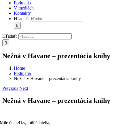
Podujatia
V médiách
Kontakty
Hľadať:
Hľadať:
Nežná v Havane – prezentácia knihy
Home
Podujatia
Nežná v Havane – prezentácia knihy
Previous
Next
Nežná v Havane – prezentácia knihy
Milé čitateľky, milí čitatelia,