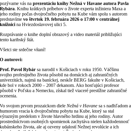
pozývame vás na
prezentáciu knihy Nežná v Havane autora Pavla
Rybára
. Knihu krátkych príbehov o živote experta inžiniera Maxa a
jeho rodiny počas dvojročného pobytu na Kube vám spolu s autorom
predstavíme
vo štvrtok 19. februára 2026 o 17:00 v centrálnej
knižnici
na Hviezdoslavovej ulici 5.
Rozprávanie o knihe doplní obrazový a video materiál približujúci
tento karibský štát.
Všetci ste srdečne vítaní!
O autorovi:
Prof. Pavol Rybár
sa narodil v Košiciach v roku 1950. Väčšinu
svojho profesijného života pôsobil na domácich aj zahraničných
univerzitách, najmä na baníckej, neskôr BERG fakulte v Košiciach,
kde bol v rokoch 2000 – 2007 dekanom. Ako hosťujúci profesor
pôsobil v Poľsku a Nemecku, získal tiež viaceré prestížne zahraničné
ocenenia.
Vo svojom prvom prozaickom diele
Nežná v Havane
sa s nadhľadom 
humorom vracia k dvojročnému pobytu na Kube, ktorý sa stal
výrazným predelom v živote hlavného hrdinu aj jeho rodiny. Autor
prostredníctvom osobných spomienok zachytáva nielen každodennosť
kubánskeho života, ale aj ozveny udalostí Nežnej revolúcie a ich