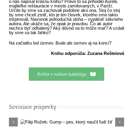
o nás napísal krásnu knihu? Práve to sa prihodilo Aurélii,
majiteľke reštaurácie v meste zamilovaných, v Paríži.
Určite by sme sa zachovali podobne ako ona. Stoj čo stoj
by sme chceli zistiť, kto je ten človek, ktorého sme takto
inšpirovali. Navonok jednoduchá úloha – vypátrať slávneho
autora. Ale ukáže sa, že opak je pravdou. Čo ak autor
nechce byť odhalený? Aký dôvod na to môže mať? A vzdali
by sme sa tak ľahko?
Na začiatku bol úsmev. Bude ale úsmev aj na konci?
Knihu odporúča: Zuzana Rešteiová
Kniha v našom katalógu
Súvisiace príspevky
ktorý
Dana Stankovičová
Začiatok bez konc