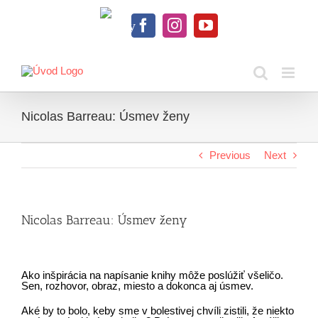
Skip
to
Knihy
content
Facebook
Instagram
YouTube
na
dosah
Nicolas Barreau: Úsmev ženy
Previous
Next
Nicolas Barreau: Úsmev ženy
Ako inšpirácia na napísanie knihy môže poslúžiť všeličo.
Sen, rozhovor, obraz, miesto a dokonca aj úsmev.
Aké by to bolo, keby sme v bolestivej chvíli zistili, že niekto