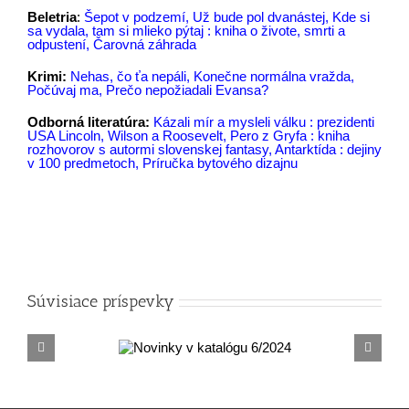
Beletria
:
Šepot v podzemí
,
Už bude pol dvanáste
j,
Kde si
sa vydala, tam si mlieko pýtaj : kniha o živote, smrti a
odpustení
,
Čarovná záhrada
Krimi:
Nehas, čo ťa nepáli
,
Konečne normálna vražda
,
Počúvaj ma
,
Prečo nepožiadali Evansa?
Odborná literatúra:
Kázali mír a mysleli válku : prezidenti
USA Lincoln, Wilson a Roosevelt
,
Pero z Gryfa : kniha
rozhovorov s autormi slovenskej fantasy
,
Antarktída : dejiny
v 100 predmetoch
,
Príručka bytového dizajnu
Súvisiace príspevky
Novinky v
No
alógu 6/2024
katal