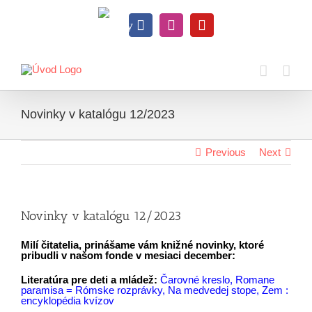
Skip
to
Knihy
content
Facebook
Instagram
YouTube
na
dosah
Novinky v katalógu 12/2023
Previous
Next
Novinky v katalógu 12/2023
Milí čitatelia, prinášame vám knižné novinky, ktoré
pribudli v našom fonde v mesiaci december:
Literatúra pre deti a mládež:
Čarovné kreslo
,
Romane
paramisa = Rómske rozprávky
,
Na medvedej stope
,
Zem :
encyklopédia kvízov