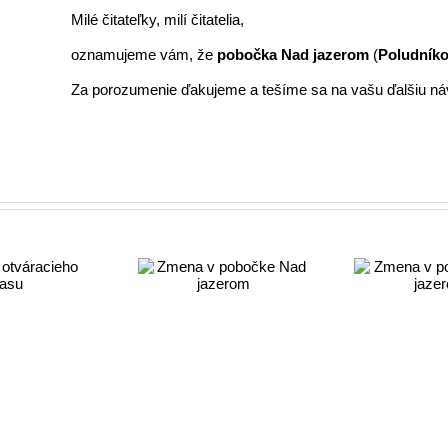
Milé čitateľky, milí čitatelia,
oznamujeme vám, že
pobočka Nad jazerom
(
Poludníko
Za porozumenie ďakujeme a tešíme sa na vašu ďalšiu ná
Pro
Zmena v
Zmena v
pobočke Nad
pobočke Nad
jazerom
jazerom
z