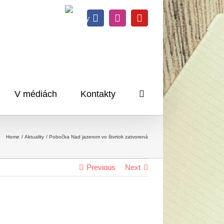
Knihy
Facebook
Instagram
YouTube
na
dosah
V médiách
Kontakty
Home
Aktuality
Pobočka Nad jazerom vo štvrtok zatvorená
Previous
Next