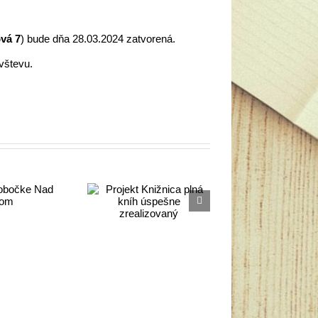
vá 7
) bude dňa 28.03.2024 zatvorená.
vštevu.
jekt Knižnica
plná kníh
úspešne
realizovaný