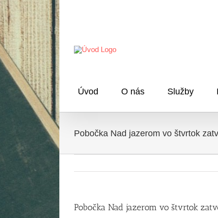
Skip
to
content
Úvod
O nás
Služby
Pobočka Nad jazerom vo štvrtok zat
Pobočka Nad jazerom vo štvrtok zat