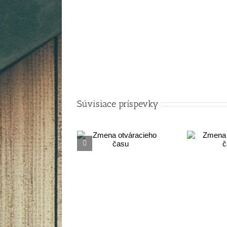
Súvisiace príspevky
Zmena
Zmena
otváracieho
otváracieho
času
času