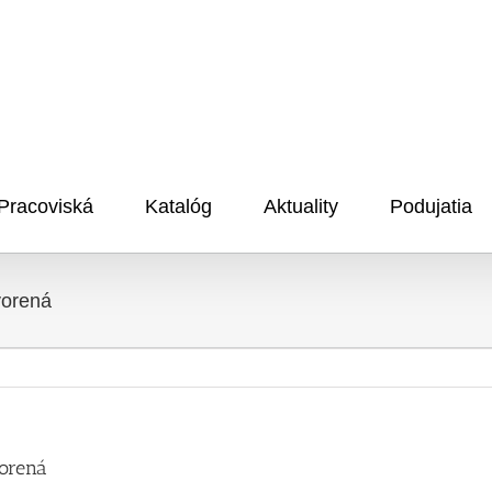
Pracoviská
Katalóg
Aktuality
Podujatia
vorená
vorená