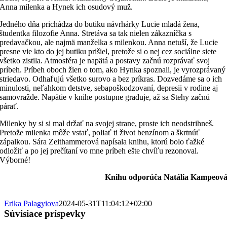
Anna milenka a Hynek ich osudový muž.
Jedného dňa prichádza do butiku návrhárky Lucie mladá žena,
študentka filozofie Anna. Stretáva sa tak nielen zákazníčka s
predavačkou, ale najmä manželka s milenkou. Anna netuší, že Lucie
presne vie kto do jej butiku prišiel, pretože si o nej cez sociálne siete
všetko zistila. Atmosféra je napätá a postavy začnú rozprávať svoj
príbeh. Príbeh oboch žien o tom, ako Hynka spoznali, je vyrozprávaný
striedavo. Odhaľujú všetko surovo a bez príkras. Dozvedáme sa o ich
minulosti, neľahkom detstve, sebapoškodzovaní, depresii v rodine aj
samovražde. Napätie v knihe postupne graduje, až sa Stehy začnú
párať.
Milenky by si si mal držať na svojej strane, proste ich neodstrihneš.
Pretože milenka môže vstať, poliať ti život benzínom a škrtnúť
zápalkou. Sára Zeithammerová napísala knihu, ktorú bolo ťažké
odložiť a po jej prečítaní vo mne príbeh ešte chvíľu rezonoval.
Výborné!
Knihu odporúča Natália Kampeov
Erika Palagyiova
2024-05-31T11:04:12+02:00
Súvisiace príspevky