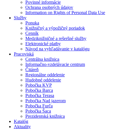
Povinné informácie
Ochrana osobných údajov
Information on Rights of Personal Data Use
Služby
Ponuka
Knižničný a výpožičný poriadok
Cenník
Medziknižničné a rešeršné služby
Elektronické platby
Návod na vyhľadávanie v katalógu
Pracoviská
Centrálna knižnica
Informačno-vzdelávacie centrum
Čitáreň
Regionálne oddelenie
Hudobné oddelenie
Pobočka KVP
Pobočka Barca
Pobočka Terasa
Pobočka Nad jazerom
Pobočka Furča
Pobočka Šaca
Prezidentská knižnica
Katalóg
Aktuality