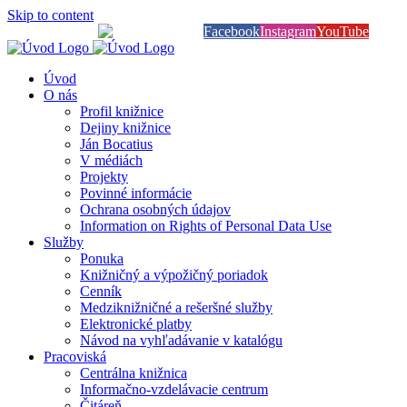
Skip to content
Knihy na dosah
Facebook
Instagram
YouTube
Úvod
O nás
Profil knižnice
Dejiny knižnice
Ján Bocatius
V médiách
Projekty
Povinné informácie
Ochrana osobných údajov
Information on Rights of Personal Data Use
Služby
Ponuka
Knižničný a výpožičný poriadok
Cenník
Medziknižničné a rešeršné služby
Elektronické platby
Návod na vyhľadávanie v katalógu
Pracoviská
Centrálna knižnica
Informačno-vzdelávacie centrum
Čitáreň