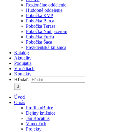
Regionálne oddelenie
Hudobné oddelenie
Pobočka KVP
Pobočka Barca
Pobočka Terasa
Pobočka Nad jazerom
Pobočka Furča
Pobočka Šaca
Prezidentská knižnica
Katalóg
Aktuality
Podujatia
V médiách
Kontakty
Hľadať:
Úvod
O nás
Profil knižnice
Dejiny knižnice
Ján Bocatius
V médiách
Projekty