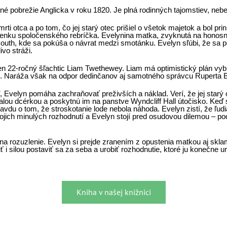
é pobrežie Anglicka v roku 1820. Je plná rodinných tajomstiev, nebe
 otca a po tom, čo jej starý otec prišiel o všetok majetok a bol pri
upienku spoločenského rebríčka. Evelynina matka, zvyknutá na honosn
th, kde sa pokúša o návrat medzi smotánku. Evelyn sľúbi, že sa po 
ivo stráži.
 len 22-ročný šľachtic Liam Twethewey. Liam má optimistický plán v
Naráža však na odpor dedinčanov aj samotného správcu Ruperta Br
 Evelyn pomáha zachraňovať preživších a náklad. Verí, že jej starý 
lou dcérkou a poskytnú im na panstve Wyndcliff Hall útočisko. Keď s
du o tom, že stroskotanie lode nebola náhoda. Evelyn zistí, že ľudia v
jich minulých rozhodnutí a Evelyn stojí pred osudovou dilemou – pod
a rozuzlenie. Evelyn si prejde zranením z opustenia matkou aj sklam
 i silou postaviť sa za seba a urobiť rozhodnutie, ktoré ju konečne u
Kniha v našej knižnici