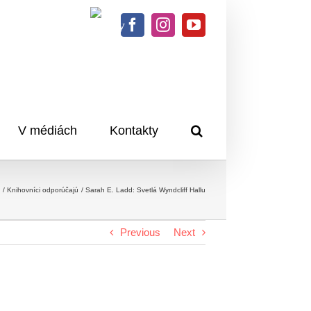
Knihy
Facebook
Instagram
YouTube
na
dosah
V médiách
Kontakty
Knihovníci odporúčajú
Sarah E. Ladd: Svetlá Wyndcliff Hallu
Previous
Next