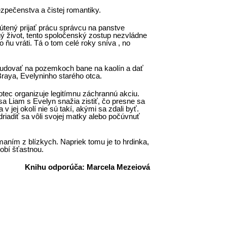
zpečenstva a čistej romantiky.
nútený prijať prácu správcu na panstve
ý život, tento spoločenský zostup nezvládne
ňu vráti. Tá o tom celé roky sníva , no
ybudovať na pozemkoch bane na kaolín a dať
aya, Evelyninho starého otca.
otec organizuje legitímnu záchrannú akciu.
a Liam s Evelyn snažia zistiť, čo presne sa
 jej okolí nie sú takí, akými sa zdali byť.
riadiť sa vôli svojej matky alebo počúvnuť
aním z blízkych. Napriek tomu je to hrdinka,
robí šťastnou.
Knihu odporúča: Marcela Mezeiová