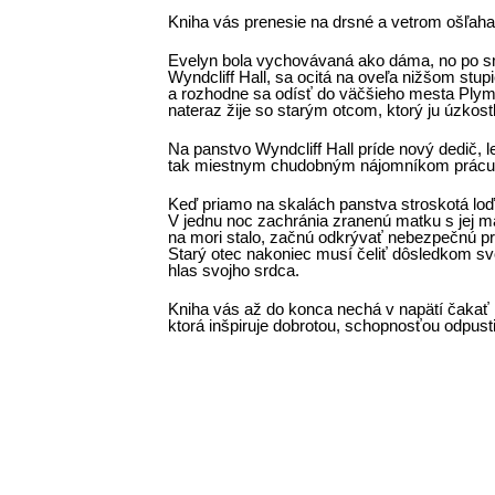
Kniha vás prenesie na drsné a vetrom ošľahan
Evelyn bola vychovávaná ako dáma, no po smrti
Wyndcliff Hall, sa ocitá na oveľa nižšom st
a rozhodne sa odísť do väčšieho mesta Plymou
nateraz žije so starým otcom, ktorý ju úzkostl
Na panstvo Wyndcliff Hall príde nový dedič,
tak miestnym chudobným nájomníkom prácu. 
Keď priamo na skalách panstva stroskotá loď,
V jednu noc zachránia zranenú matku s jej ma
na mori stalo, začnú odkrývať nebezpečnú prav
Starý otec nakoniec musí čeliť dôsledkom svo
hlas svojho srdca.
Kniha vás až do konca nechá v napätí čakať n
ktorá inšpiruje dobrotou, schopnosťou odpustiť