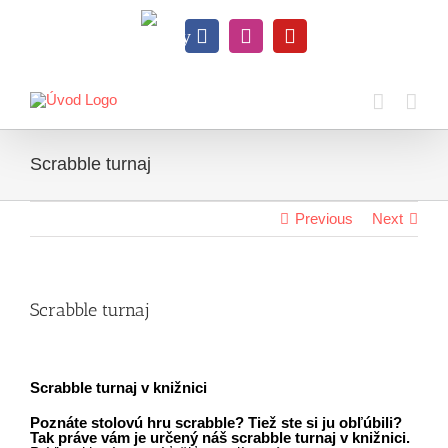
Skip
to
Knihy
content
Facebook
Instagram
YouTube
na
dosah
Scrabble turnaj
Previous
Next
Scrabble turnaj
Scrabble turnaj v knižnici
Poznáte stolovú hru scrabble? Tiež ste si ju obľúbili?
Tak práve vám je určený náš scrabble turnaj v knižnici.