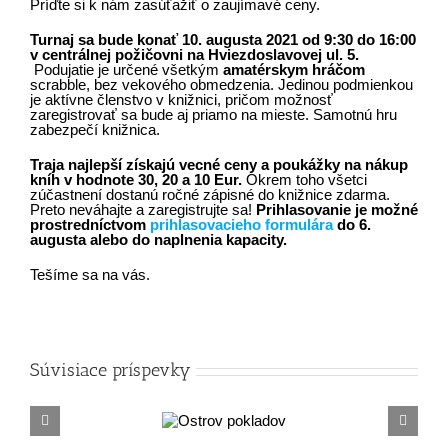
Príďte si k nám zasúťažiť o zaujímavé ceny.
Turnaj sa bude konať 10. augusta 2021 od 9:30 do 16:00
v centrálnej požičovni na Hviezdoslavovej ul. 5.
Podujatie je určené všetkým
amatérskym hráčom
scrabble, bez vekového obmedzenia. Jedinou podmienkou
je aktívne členstvo v knižnici, pričom možnosť
zaregistrovať sa bude aj priamo na mieste. Samotnú hru
zabezpečí knižnica.
Traja najlepší získajú vecné ceny a poukážky na nákup
kníh v hodnote 30, 20 a 10 Eur.
Okrem toho všetci
zúčastnení dostanú ročné zápisné do knižnice zdarma.
Preto neváhajte a zaregistrujte sa!
Prihlasovanie je možné
prostredníctvom
prihlasovacieho formulára
do 6.
augusta alebo do naplnenia kapacity.
Tešíme sa na vás.
Súvisiace príspevky
Ostrov
Letn