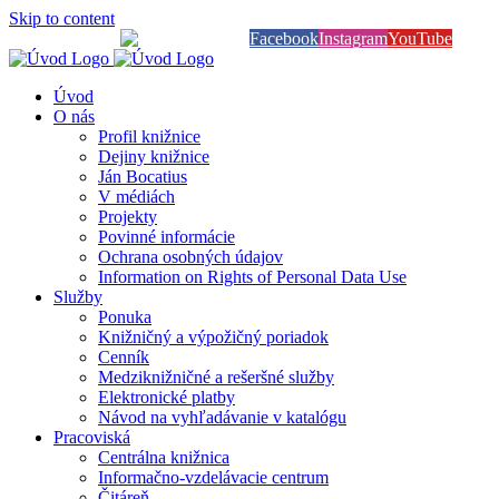
Skip to content
Knihy na dosah
Facebook
Instagram
YouTube
Úvod
O nás
Profil knižnice
Dejiny knižnice
Ján Bocatius
V médiách
Projekty
Povinné informácie
Ochrana osobných údajov
Information on Rights of Personal Data Use
Služby
Ponuka
Knižničný a výpožičný poriadok
Cenník
Medziknižničné a rešeršné služby
Elektronické platby
Návod na vyhľadávanie v katalógu
Pracoviská
Centrálna knižnica
Informačno-vzdelávacie centrum
Čitáreň