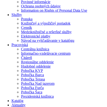
Povinné informácie
Ochrana osobných údajov
Information on Rights of Personal Data Use
Služby
Ponuka
Knižničný a výpožičný poriadok
Cenník
Medziknižničné a rešeršné služby
Elektronické platby
Návod na vyhľadávanie v katalógu
Pracoviská
Centrálna knižnica
Informačno-vzdelávacie centrum
Čitáreň
Regionálne oddelenie
Hudobné oddelenie
Pobočka KVP
Pobočka Barca
Pobočka Terasa
Pobočka Nad jazerom
Pobočka Furča
Pobočka Šaca
Prezidentská knižnica
Katalóg
Aktuality