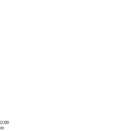
02:00
am