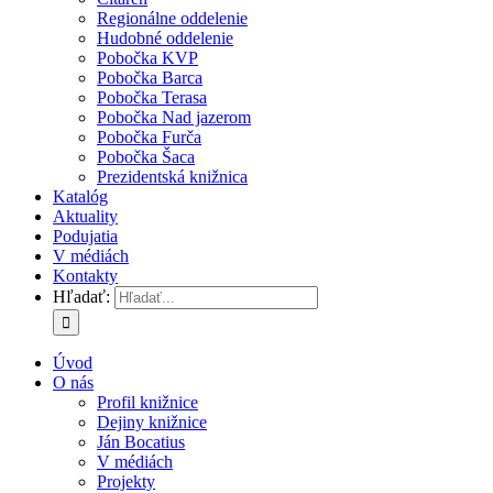
Regionálne oddelenie
Hudobné oddelenie
Pobočka KVP
Pobočka Barca
Pobočka Terasa
Pobočka Nad jazerom
Pobočka Furča
Pobočka Šaca
Prezidentská knižnica
Katalóg
Aktuality
Podujatia
V médiách
Kontakty
Hľadať:
Úvod
O nás
Profil knižnice
Dejiny knižnice
Ján Bocatius
V médiách
Projekty