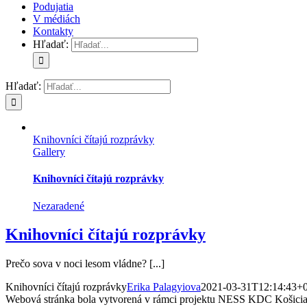
Podujatia
V médiách
Kontakty
Hľadať:
Hľadať:
Knihovníci čítajú rozprávky
Gallery
Knihovníci čítajú rozprávky
Nezaradené
Knihovníci čítajú rozprávky
Prečo sova v noci lesom vládne? [...]
Knihovníci čítajú rozprávky
Erika Palagyiova
2021-03-31T12:14:43+
Webová stránka bola vytvorená v rámci projektu NESS KDC Košici