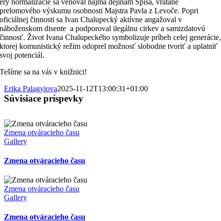
éry normalizácie sa venoval najmä dejinám Spiša, vrátane
prelomového výskumu osobnosti Majstra Pavla z Levoče. Popri
oficiálnej činnosti sa Ivan Chalupecký aktívne angažoval v
náboženskom disente a podporoval ilegálnu cirkev a samizdatovú
činnosť. Život Ivana Chalupeckého symbolizuje príbeh celej generácie
ktorej komunistický režim odoprel možnosť slobodne tvoriť a uplatniť
svoj potenciál.
Tešíme sa na vás v knižnici!
Erika Palagyiova
2025-11-12T13:00:31+01:00
Súvisiace príspevky
Zmena otváracieho času
Gallery
Zmena otváracieho času
Zmena otváracieho času
Gallery
Zmena otváracieho času