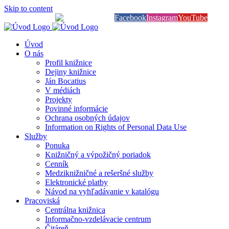
Skip to content
Knihy na dosah
Facebook
Instagram
YouTube
Úvod
O nás
Profil knižnice
Dejiny knižnice
Ján Bocatius
V médiách
Projekty
Povinné informácie
Ochrana osobných údajov
Information on Rights of Personal Data Use
Služby
Ponuka
Knižničný a výpožičný poriadok
Cenník
Medziknižničné a rešeršné služby
Elektronické platby
Návod na vyhľadávanie v katalógu
Pracoviská
Centrálna knižnica
Informačno-vzdelávacie centrum
Čitáreň