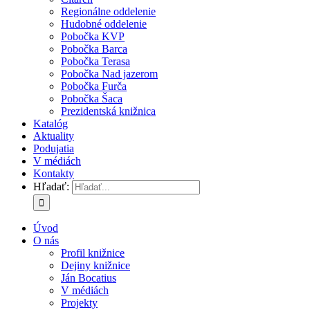
Regionálne oddelenie
Hudobné oddelenie
Pobočka KVP
Pobočka Barca
Pobočka Terasa
Pobočka Nad jazerom
Pobočka Furča
Pobočka Šaca
Prezidentská knižnica
Katalóg
Aktuality
Podujatia
V médiách
Kontakty
Hľadať:
Úvod
O nás
Profil knižnice
Dejiny knižnice
Ján Bocatius
V médiách
Projekty