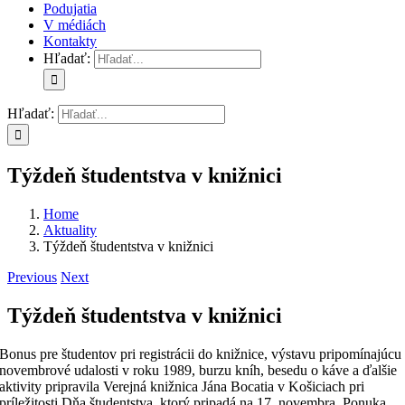
Podujatia
V médiách
Kontakty
Hľadať:
Hľadať:
Týždeň študentstva v knižnici
Home
Aktuality
Týždeň študentstva v knižnici
Previous
Next
Týždeň študentstva v knižnici
Bonus pre študentov pri registrácii do knižnice, výstavu pripomínajúcu
novembrové udalosti v roku 1989, burzu kníh, besedu o káve a ďalšie
aktivity pripravila Verejná knižnica Jána Bocatia v Košiciach pri
príležitosti Dňa študentstva, ktorý pripadá na 17. novembra. Ponuka