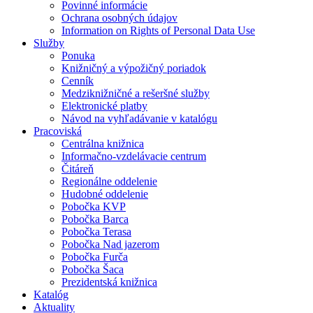
Povinné informácie
Ochrana osobných údajov
Information on Rights of Personal Data Use
Služby
Ponuka
Knižničný a výpožičný poriadok
Cenník
Medziknižničné a rešeršné služby
Elektronické platby
Návod na vyhľadávanie v katalógu
Pracoviská
Centrálna knižnica
Informačno-vzdelávacie centrum
Čitáreň
Regionálne oddelenie
Hudobné oddelenie
Pobočka KVP
Pobočka Barca
Pobočka Terasa
Pobočka Nad jazerom
Pobočka Furča
Pobočka Šaca
Prezidentská knižnica
Katalóg
Aktuality