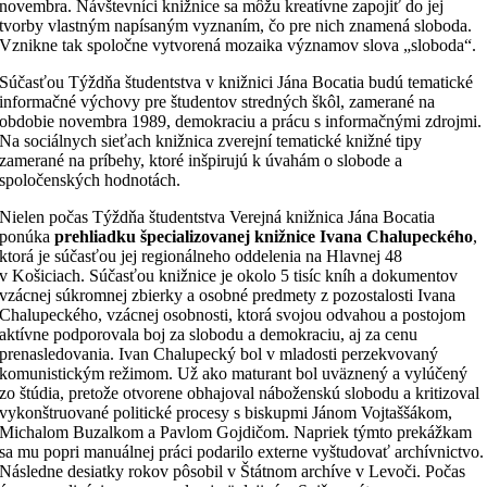
novembra. Návštevníci knižnice sa môžu kreatívne zapojiť do jej
tvorby vlastným napísaným vyznaním, čo pre nich znamená sloboda.
Vznikne tak spoločne vytvorená mozaika významov slova „sloboda“.
Súčasťou Týždňa študentstva v knižnici Jána Bocatia budú tematické
informačné výchovy pre študentov stredných škôl, zamerané na
obdobie novembra 1989, demokraciu a prácu s informačnými zdrojmi.
Na sociálnych sieťach knižnica zverejní tematické knižné tipy
zamerané na príbehy, ktoré inšpirujú k úvahám o slobode a
spoločenských hodnotách.
Nielen počas Týždňa študentstva Verejná knižnica Jána Bocatia
ponúka
prehliadku špecializovanej knižnice Ivana Chalupeckého
,
ktorá je súčasťou jej regionálneho oddelenia na Hlavnej 48
v Košiciach. Súčasťou knižnice je okolo 5 tisíc kníh a dokumentov
vzácnej súkromnej zbierky a osobné predmety z pozostalosti Ivana
Chalupeckého, vzácnej osobnosti, ktorá svojou odvahou a postojom
aktívne podporovala boj za slobodu a demokraciu, aj za cenu
prenasledovania. Ivan Chalupecký bol v mladosti perzekvovaný
komunistickým režimom. Už ako maturant bol uväznený a vylúčený
zo štúdia, pretože otvorene obhajoval náboženskú slobodu a kritizoval
vykonštruované politické procesy s biskupmi Jánom Vojtaššákom,
Michalom Buzalkom a Pavlom Gojdičom. Napriek týmto prekážkam
sa mu popri manuálnej práci podarilo externe vyštudovať archívnictvo.
Následne desiatky rokov pôsobil v Štátnom archíve v Levoči. Počas