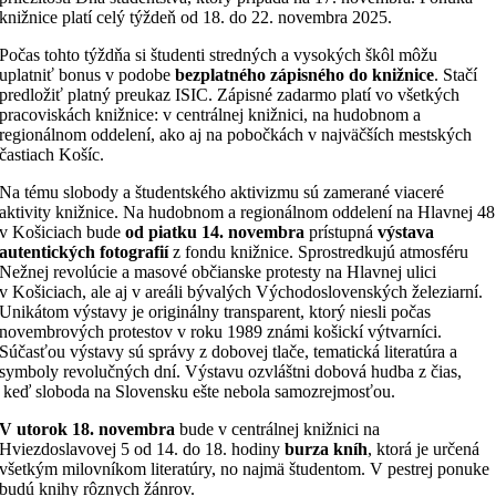
knižnice platí celý týždeň od 18. do 22. novembra 2025.
Počas tohto týždňa si študenti stredných a vysokých škôl môžu
uplatniť bonus v podobe
bezplatného zápisného do knižnice
. Stačí
predložiť platný preukaz ISIC. Zápisné zadarmo platí vo všetkých
pracoviskách knižnice: v centrálnej knižnici, na hudobnom a
regionálnom oddelení, ako aj na pobočkách v najväčších mestských
častiach Košíc.
Na tému slobody a študentského aktivizmu sú zamerané viaceré
aktivity knižnice. Na hudobnom a regionálnom oddelení na Hlavnej 48
v Košiciach bude
od piatku 14. novembra
prístupná
výstava
autentických fotografií
z fondu knižnice. Sprostredkujú atmosféru
Nežnej revolúcie a masové občianske protesty na Hlavnej ulici
v Košiciach, ale aj v areáli bývalých Východoslovenských železiarní.
Unikátom výstavy je originálny transparent, ktorý niesli počas
novembrových protestov v roku 1989 známi košickí výtvarníci.
Súčasťou výstavy sú správy z dobovej tlače, tematická literatúra a
symboly revolučných dní. Výstavu ozvláštni dobová hudba z čias,
keď sloboda na Slovensku ešte nebola samozrejmosťou.
V utorok
18. novembra
bude v centrálnej knižnici na
Hviezdoslavovej 5 od 14. do 18. hodiny
burza kníh
, ktorá je určená
všetkým milovníkom literatúry, no najmä študentom. V pestrej ponuke
budú knihy rôznych žánrov.