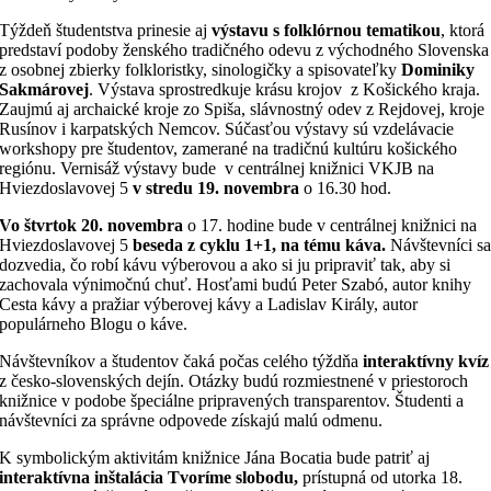
Týždeň študentstva prinesie aj
výstavu s folklórnou tematikou
, ktorá
predstaví podoby ženského tradičného odevu z východného Slovenska
z osobnej zbierky folkloristky, sinologičky a spisovateľky
Dominiky
Sakmárovej
. Výstava sprostredkuje krásu krojov z Košického kraja.
Zaujmú aj archaické kroje zo Spiša, slávnostný odev z Rejdovej, kroje
Rusínov i karpatských Nemcov. Súčasťou výstavy sú vzdelávacie
workshopy pre študentov, zamerané na tradičnú kultúru košického
regiónu. Vernisáž výstavy bude
v centrálnej knižnici VKJB na
Hviezdoslavovej 5
v stredu 19. novembra
o 16.30 hod.
Vo štvrtok 20. novembra
o 17. hodine bude v centrálnej knižnici na
Hviezdoslavovej 5
beseda z cyklu 1+1, na tému káva.
Návštevníci s
dozvedia, čo robí kávu výberovou a ako si ju pripraviť tak, aby si
zachovala výnimočnú chuť. Hosťami budú Peter Szabó, autor knihy
Cesta kávy a pražiar výberovej kávy a Ladislav Király, autor
populárneho Blogu o káve.
Návštevníkov a študentov čaká počas celého týždňa
interaktívny kvíz
z česko-slovenských dejín. Otázky budú rozmiestnené v priestoroch
knižnice v podobe špeciálne pripravených transparentov. Študenti a
návštevníci za správne odpovede získajú malú odmenu.
K symbolickým aktivitám knižnice Jána Bocatia bude patriť aj
interaktívna inštalácia Tvoríme slobodu,
prístupná od utorka 18.