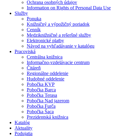
Ochrana osobných údajov
Information on Rights of Personal Data Use
Služby
Ponuka
Knižničný a výpožičný poriadok
Cenník
Medziknižničné a rešeršné služby
Elektronické platby
Návod na vyhľadávanie v katalógu
Pracoviská
Centrálna knižnica
Informačno-vzdelávacie centrum
Čitáreň
Regionálne oddelenie
Hudobné oddelenie
Pobočka KVP
Pobočka Barca
Pobočka Terasa
Pobočka Nad jazerom
Pobočka Furča
Pobočka Šaca
Prezidentská knižnica
Katalóg
Aktuality
Podujatia