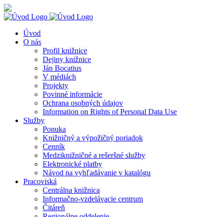
Skip
Knihy
Facebook
Instagram
YouTube
to
na
content
dosah
Úvod
O nás
Profil knižnice
Dejiny knižnice
Ján Bocatius
V médiách
Projekty
Povinné informácie
Ochrana osobných údajov
Information on Rights of Personal Data Use
Služby
Ponuka
Knižničný a výpožičný poriadok
Cenník
Medziknižničné a rešeršné služby
Elektronické platby
Návod na vyhľadávanie v katalógu
Pracoviská
Centrálna knižnica
Informačno-vzdelávacie centrum
Čitáreň
Regionálne oddelenie