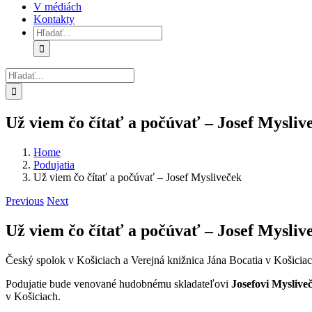
V médiách
Kontakty
Hľadať:
Hľadať:
Už viem čo čítať a počúvať – Josef Mysliv
Home
Podujatia
Už viem čo čítať a počúvať – Josef Mysliveček
Previous
Next
Už viem čo čítať a počúvať – Josef Mysliv
Český spolok v Košiciach a Verejná knižnica Jána Bocatia v Košicia
Podujatie bude venované hudobnému skladateľovi
Josefovi Myslive
v Košiciach.