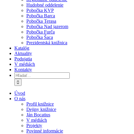
Hudobné oddelenie
Pobočka KVP
Pobočka Barca
Pobočka Terasa
Pobočka Nad jazerom
Pobočka Furča
Pobočka Šaca
Prezidentská knižnica
Katalóg
Aktuality
Podujatia
V médiách
Kontakty
Hľadať:
Úvod
O nás
Profil knižnice
Dejiny knižnice
Ján Bocatius
V médiách
Projekty
Povinné informácie