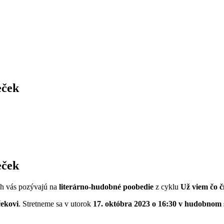
eček
eček
ch vás pozývajú na
literárno-hudobné poobedie
z cyklu
Už viem čo č
čekovi
. Stretneme sa v utorok
17. októbra 2023 o 16:30 v hudobnom 