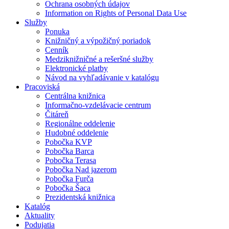
Ochrana osobných údajov
Information on Rights of Personal Data Use
Služby
Ponuka
Knižničný a výpožičný poriadok
Cenník
Medziknižničné a rešeršné služby
Elektronické platby
Návod na vyhľadávanie v katalógu
Pracoviská
Centrálna knižnica
Informačno-vzdelávacie centrum
Čitáreň
Regionálne oddelenie
Hudobné oddelenie
Pobočka KVP
Pobočka Barca
Pobočka Terasa
Pobočka Nad jazerom
Pobočka Furča
Pobočka Šaca
Prezidentská knižnica
Katalóg
Aktuality
Podujatia