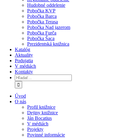
Hudobné oddelenie
Pobočka KVP
Pobočka Barca
Pobočka Terasa
Pobočka Nad jazerom
Pobočka Furča
Pobočka Šaca
Prezidentská knižnica
Katalóg
Aktuality
Podujatia
V médiách
Kontakty
Hľadať:
Úvod
O nás
Profil knižnice
Dejiny knižnice
Ján Bocatius
V médiách
Projekty
Povinné informácie