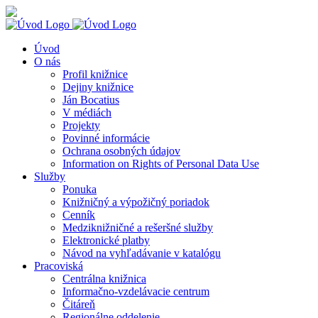
Skip
Knihy
Facebook
Instagram
YouTube
to
na
content
dosah
Úvod
O nás
Profil knižnice
Dejiny knižnice
Ján Bocatius
V médiách
Projekty
Povinné informácie
Ochrana osobných údajov
Information on Rights of Personal Data Use
Služby
Ponuka
Knižničný a výpožičný poriadok
Cenník
Medziknižničné a rešeršné služby
Elektronické platby
Návod na vyhľadávanie v katalógu
Pracoviská
Centrálna knižnica
Informačno-vzdelávacie centrum
Čitáreň
Regionálne oddelenie