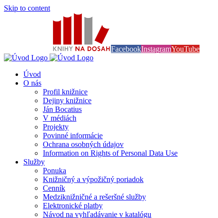
Skip to content
Knihy na dosah
Facebook
Instagram
YouTube
Úvod
O nás
Profil knižnice
Dejiny knižnice
Ján Bocatius
V médiách
Projekty
Povinné informácie
Ochrana osobných údajov
Information on Rights of Personal Data Use
Služby
Ponuka
Knižničný a výpožičný poriadok
Cenník
Medziknižničné a rešeršné služby
Elektronické platby
Návod na vyhľadávanie v katalógu