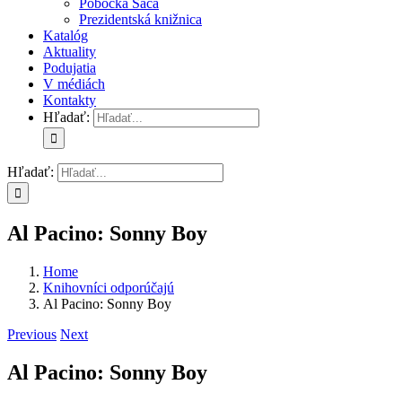
Pobočka Šaca
Prezidentská knižnica
Katalóg
Aktuality
Podujatia
V médiách
Kontakty
Hľadať:
Hľadať:
Al Pacino: Sonny Boy
Home
Knihovníci odporúčajú
Al Pacino: Sonny Boy
Previous
Next
Al Pacino: Sonny Boy