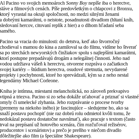
Al Pacino vo svojich memoároch
Sonny Boy
nepíše iba o herectve,
sláve a filmových cenách. Píše predovšetkým o chlapcovi z Bronxu,
ktorý vyrastal na okraji spoločnosti, no medzi silnými ženami
a dobrými kamarátmi, o neistote, posadnutosti divadlom (hltaní kníh,
sledovaní hercov, citovaní replík z hier) a o dlhom hľadaní seba
samého.
Pacino sa vracia do minulosti: do detstva, keď ako štvorročný
chodieval s mamou do kina a zamiloval sa do filmu, vidíme ho štverať
sa po strechách newyorských činžiakov spolu s najlepšími kamarátmi,
ktorí postupne prepadávajú drogám a nelegálnej činnosti. Jeho nad
vodou udržiava vášeň k herectvu, otvorene rozpráva o začiatkoch
svojej kariéry – štúdium herectva, osudové stretnutia, nevydarené
projekty i pochybnosti, ktoré ho sprevádzali, kým sa z neho nestal
legendárny Michael Corleone.
Kniha je intímna, miestami melancholická, no zároveň prekvapivo
vtipná a triezva. Pacino si zo seba dokáže uťahovať a priznať si vlastné
omyly či umelecké zlyhania. Jeho rozprávanie o procese tvorby
(premeny na niekoho iného) je fascinujúce – sledujeme ho, ako sa
snaží postavu pochopiť (nie raz dobrú rolu odmietol kvôli tomu, že
nedokázal postavu dostatočne navnímať), ako pracuje s textom (často
trval na prepísaní už hotového scenára, čím rozčuľoval režisérov,
producentov i scenáristov) a prečo je preňho v niečom divadlo
dôležitejšie ako film (a špeciálne Shakespeare).