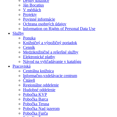
Dejiny knižnice
Ján Bocatius
V médiách
Projekty
Povinné informácie
Ochrana osobných údajov
Information on Rights of Personal Data Use
Služby
Ponuka
Knižničný a výpožičný poriadok
Cenník
Medziknižničné a rešeršné služby
Elektronické platby
Návod na vyhľadávanie v katalógu
Pracoviská
Centrálna knižnica
Informačno-vzdelávacie centrum
Čitáreň
Regionálne oddelenie
Hudobné oddelenie
Pobočka KVP
Pobočka Barca
Pobočka Terasa
Pobočka Nad jazerom
Pobočka Furča