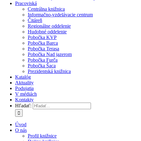
Pracoviská
Centrálna knižnica
Informačno-vzdelávacie centrum
Čitáreň
Regionálne oddelenie
Hudobné oddelenie
Pobočka KVP
Pobočka Barca
Pobočka Terasa
Pobočka Nad jazerom
Pobočka Furča
Pobočka Šaca
Prezidentská knižnica
Katalóg
Aktuality
Podujatia
V médiách
Kontakty
Hľadať:
Úvod
O nás
Profil knižnice