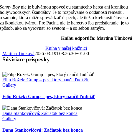
Sonny Boy
nie je bulvárnou spoveďou starnúceho herca ani kronikou
hollywoodskych škandálov. Je to rozprávanie o oddanosti remeslu,
o samote, ktorá môže sprevádzať úspech, ale tiež o krehkosti človeka
za ikonickou tvárou. Pre Pacina nie je herectvo iba predstieranie, je to
spôsob, ako sa vyrovnať so svetom – a so sebou samým.
Knihu odporúča: Martina Timkov
Kniha v našej knižnici
Martina Timková
2026-03-19T08:26:30+01:00
Súvisiace príspevky
Filip Rožek: Gump – pes, ktorý naučil ľudí žiť
Gallery
Filip Rožek: Gump – pes, ktorý naučil ľudí žiť
Dana Stankovičová: Začiatok bez konca
Gallery
Dana Stankovičová: Začiatok bez konca