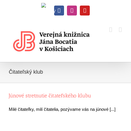
Skip
to
Knihy
content
Facebook
Instagram
YouTube
na
dosah
Čitateľský klub
Júnové stretnutie čitateľského klubu
Milé čitateľky, milí čitatelia, pozývame vás na júnové [...]