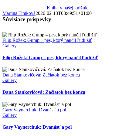
Kniha v našej knižnici
Martina Timková
2026-02-13T08:49:51+01:00
Súvisiace príspevky
Filip Rožek: Gump – pes, ktorý naučil ľudí žiť
Gallery
Filip Rožek: Gump – pes, ktorý naučil ľudí žiť
Dana Stankovičová: Začiatok bez konca
Gallery
Dana Stankovičová: Začiatok bez konca
Gary Vaynerchuk: Dvanásť a pol
Gallery
Gary Vaynerchuk: Dvanásť a pol