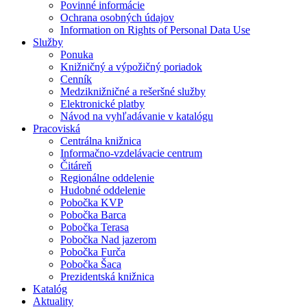
Povinné informácie
Ochrana osobných údajov
Information on Rights of Personal Data Use
Služby
Ponuka
Knižničný a výpožičný poriadok
Cenník
Medziknižničné a rešeršné služby
Elektronické platby
Návod na vyhľadávanie v katalógu
Pracoviská
Centrálna knižnica
Informačno-vzdelávacie centrum
Čitáreň
Regionálne oddelenie
Hudobné oddelenie
Pobočka KVP
Pobočka Barca
Pobočka Terasa
Pobočka Nad jazerom
Pobočka Furča
Pobočka Šaca
Prezidentská knižnica
Katalóg
Aktuality