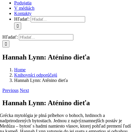
Podujatia
V médiách
Kontakty
Hľadať:
Hľadať:
Hannah Lynn: Aténino dieťa
Home
Knihovníci odporúčajú
Hannah Lynn: Aténino dieťa
Previous
Next
Hannah Lynn: Aténino dieťa
Grécka mytológia je plná príbehov o bohoch, hrdinoch a
nadprirodzených bytostiach. Jednou z najvýznamnejších postáv je
Medúza – bytosť s hadmi namiesto vlasov, ktorej pohľad premení ľudí
na kameň. Hannah Lynn vstupuje do jej sveta s empatiou aj odvahou