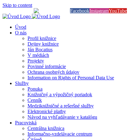
Skip to content
Knihy na dosah
Facebook
Instagram
YouTube
Úvod
O nás
Profil knižnice
Dejiny knižnice
Ján Bocatius
V médiách
Projekty
Povinné informácie
Ochrana osobných údajov
Information on Rights of Personal Data Use
Služby
Ponuka
Knižničný a výpožičný poriadok
Cenník
Medziknižničné a rešeršné služby
Elektronické platby
Návod na vyhľadávanie v katalógu
Pracoviská
Centrálna knižnica
Informačno-vzdelávacie centrum
Čitáreň