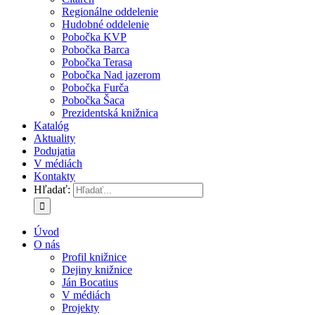
Regionálne oddelenie
Hudobné oddelenie
Pobočka KVP
Pobočka Barca
Pobočka Terasa
Pobočka Nad jazerom
Pobočka Furča
Pobočka Šaca
Prezidentská knižnica
Katalóg
Aktuality
Podujatia
V médiách
Kontakty
Hľadať:
Úvod
O nás
Profil knižnice
Dejiny knižnice
Ján Bocatius
V médiách
Projekty