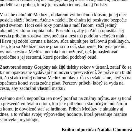
podeliť sa o príbeh, ktorý je rovnako temný ako aj ľudský.
V snahe ochrániť Medúzu, obdarenú výnimočnou krásou, ju jej otec
posiela slúžiť bohyni Aténe v nádeji, že chrám jej poskytne bezpečie
pred svetom. Hoci celé roky pomáha a radí ľudom, stačí jediný
okamih, v ktorom upúta boha Poseidóna, aby ju Aténa opustila. Jej
verzia príbehu zostáva nevypočutá a trest má podobu večných múk.
Hlavu jej zdobí koruna z hadov, súca akurát pre kráľovnú prekliatych.
Ten, kto sa Medúze pozrie priamo do očí, skamenie. Bohyňa pre ňu
vybrala cestu a Medúza nemala inú možnosť, než ju nasledovať
spoločne s jej sestrami, ktoré postihol podobný osud.
Znetvorené sestry Gorgóny tak žijú tisícky rokov v ústraní, zatiaľ čo sa
k nim opakovane vydávajú hrdinovia v presvedčení, že práve oni budú
tí, čo si ako trofej odnesú Medúzinu hlavu. Čo sa však stane, keď sa na
opačnom konci sveta začne písať Perzeov príbeh, ktorý sa vydá na
cestu, aby zachránil vlastnú matku?
Aténino dieťa neponúka len nový pohľad na známy mýtus, ale aj tichú
a presvedčivú úvahu o tom, kto je v príbehoch skutočným monštrom
a komu je dovolené stať sa hrdinom. Príbeh Medúzy je aktuálny aj
dnes, a to vďaka svojej výpovednej hodnote, ktorá presahuje hranice
starovekej mytológie.
Knihu odporúča: Natália Chomov