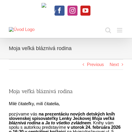
Skip
to
Knihy
content
Facebook
Instagram
YouTube
na
dosah
Moja veľká bláznivá rodina
Previous
Next
Moja veľká bláznivá rodina
Milé čitateľky, milí čitatelia,
pozývame vás
na prezentáciu nových detských kníh
slovenskej spisovateľky Lenky Jeckovej
Moja veľká
bláznivá rodina
a
Ja to všetko zvládnem
.
Knihy vám
spolu s autorkou predstavíme
v utorok 24. februára 2026
o 16:30 v centrálnej knižnici
na Hviezdoslavovej ul. 5.