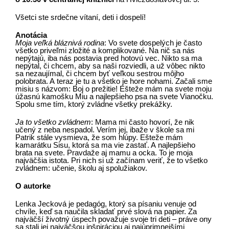
Všetci ste srdečne vítaní, deti i dospelí!
Anotácia
Moja veľká bláznivá rodina
: Vo svete dospelých je často
všetko priveľmi zložité a komplikované. Na nič sa nás
nepýtajú, iba nás postavia pred hotovú vec. Nikto sa ma
nepýtal, či chcem, aby sa naši rozviedli, a už vôbec nikto
sa nezaujímal, či chcem byť veľkou sestrou môjho
polobrata. A teraz je tu a všetko je hore nohami. Začali sme
misiu s názvom: Boj o prežitie! Ešteže mám na svete moju
úžasnú kamošku Miu a najlepšieho psa na svete Vianočku.
Spolu sme tím, ktorý zvládne všetky prekážky.
Ja to všetko zvládnem
: Mama mi často hovorí, že nik
učený z neba nespadol. Verím jej, ibaže v škole sa mi
Patrik stále vysmieva, že som hlúpy. Ešteže mám
kamarátku Sisu, ktorá sa ma vie zastať. A najlepšieho
brata na svete. Pravdaže aj mamu a ocka. To je moja
najväčšia istota. Pri nich si už začínam veriť, že to všetko
zvládnem: učenie, školu aj spolužiakov.
O autorke
Lenka Jecková je pedagóg, ktorý sa písaniu venuje od
chvíle, keď sa naučila skladať prvé slová na papier. Za
najväčší životný úspech považuje svoje tri deti – práve ony
sa stali jej najväčšou inšpiráciou aj najúprimnejšími