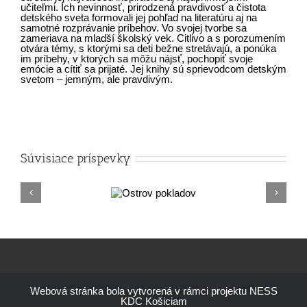
učiteľmi. Ich nevinnosť, prirodzená pravdivosť a čistota
detského sveta formovali jej pohľad na literatúru aj na
samotné rozprávanie príbehov. Vo svojej tvorbe sa
zameriava na mladší školský vek. Citlivo a s porozumením
otvára témy, s ktorými sa deti bežne stretávajú, a ponúka
im príbehy, v ktorých sa môžu nájsť, pochopiť svoje
emócie a cítiť sa prijaté. Jej knihy sú sprievodcom detským
svetom – jemným, ale pravdivým.
Súvisiace príspevky
Ostrov
Letn
pokladov
Webová stránka bola vytvorená v rámci projektu NESS
KDC Košiciam