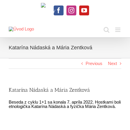
Skip
to
Knihy
content
Facebook
Instagram
YouTube
na
dosah
Katarína Nádaská a Mária Zentková
Previous
Next
Katarína Nádaská a Mária Zentková
Beseda z cyklu 1+1 sa konala 7. apríla 2022. Hostkami boli
etnologička Katarína Nádaská a fyzička Mária Zentková.