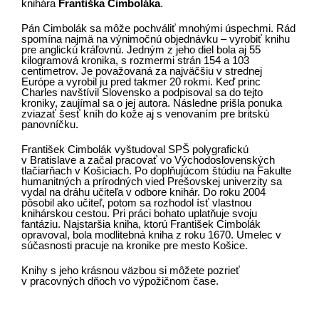
knihára
Františka Cimboláka
.
Pán Cimbolák sa môže pochváliť mnohými úspechmi. Rád
spomína najmä na výnimočnú objednávku – vyrobiť knihu
pre anglickú kráľovnú. Jedným z jeho diel bola aj 55
kilogramová kronika, s rozmermi strán 154 a 103
centimetrov. Je považovaná za najväčšiu v strednej
Európe a vyrobil ju pred takmer 20 rokmi. Keď princ
Charles navštívil Slovensko a podpisoval sa do tejto
kroniky, zaujímal sa o jej autora. Následne prišla ponuka
zviazať šesť kníh do kože aj s venovaním pre britskú
panovníčku.
František Cimbolák vyštudoval SPŠ polygrafickú
v Bratislave a začal pracovať vo Východoslovenských
tlačiarňach v Košiciach. Po doplňujúcom štúdiu na Fakulte
humanitných a prírodných vied Prešovskej univerzity sa
vydal na dráhu učiteľa v odbore knihár. Do roku 2004
pôsobil ako učiteľ, potom sa rozhodol ísť vlastnou
knihárskou cestou. Pri práci bohato uplatňuje svoju
fantáziu. Najstaršia kniha, ktorú František Cimbolák
opravoval, bola modlitebná kniha z roku 1670. Umelec v
súčasnosti pracuje na kronike pre mesto Košice.
Knihy s jeho krásnou väzbou si môžete pozrieť
v pracovných dňoch vo výpožičnom čase.