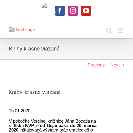
Skip
to
Knihy
content
Facebook
Instagram
YouTube
na
dosah
Knihy krásne viazané
Previous
Next
Knihy krásne viazané
15.01.2020
V pobočke Verejnej knižnice Jána Bocatia na
sídlisku
KVP
je
od 15.januára do 20. marca
2020
inštalovaná výstava prác umeleckého