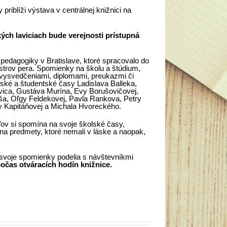
priblíži výstava v centrálnej knižnici na
kých laviciach bude verejnosti prístupná
 pedagogiky v Bratislave, ktoré spracovalo do
trov pera. Spomienky na školu a štúdium,
vysvedčeniami, diplomami, preukazmi či
olské a študentské časy Ladislava Balleka,
ica, Gustáva Murína, Evy Borušovičovej,
ša, Oľgy Feldekovej, Pavla Rankova, Petry
y Kapitáňovej a Michala Hvoreckého.
ov si spomína na svoje školské časy,
 na predmety, ktoré nemali v láske a naopak,
svoje spomienky podelia s návštevníkmi
očas otváracích hodín knižnice.