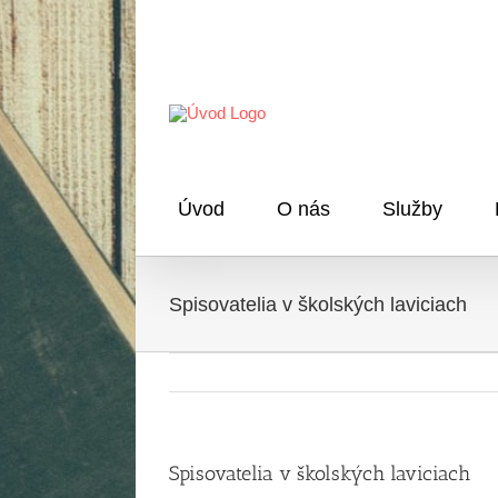
Skip
to
content
Úvod
O nás
Služby
Spisovatelia v školských laviciach
Spisovatelia v školských laviciach