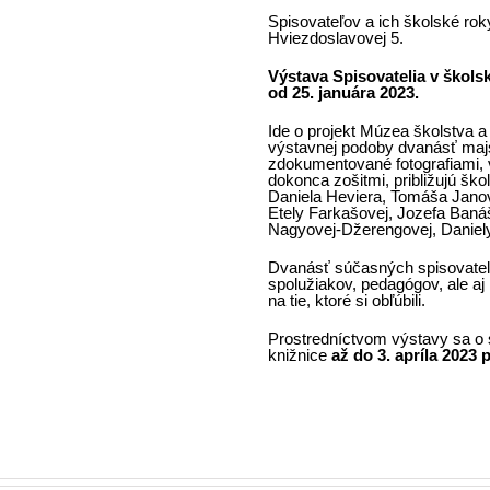
Spisovateľov a ich školské roky 
Hviezdoslavovej 5.
Výstava Spisovatelia v škols
od 25. januára 2023.
Ide o projekt Múzea školstva a
výstavnej podoby dvanásť majs
zdokumentované fotografiami, 
dokonca zošitmi, približujú šk
Daniela Heviera, Tomáša Janov
Etely Farkašovej, Jozefa Baná
Nagyovej-Džerengovej, Daniel
Dvanásť súčasných spisovateľ
spolužiakov, pedagógov, ale aj
na tie, ktoré si obľúbili.
Prostredníctvom výstavy sa o 
knižnice
až do 3. apríla 2023
p