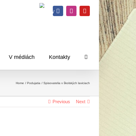
Knihy
Facebook
Instagram
YouTube
na
dosah
V médiách
Kontakty
Home
Podujatia
Spisovatelia v školských laviciach
Previous
Next