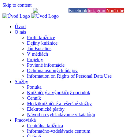
Skip to content
Knihy na dosah
Facebook
Instagram
YouTube
Úvod
O nás
Profil knižnice
Dejiny knižnice
Ján Bocatius
V médiách
Projekty
Povinné informácie
Ochrana osobných údajov
Information on Rights of Personal Data Use
Služby
Ponuka
Knižničný a výpožičný poriadok
Cenník
Medziknižničné a rešeršné služby
Elektronické platby
Návod na vyhľadávanie v katalógu
Pracoviská
Centrálna knižnica
Informačno-vzdelávacie centrum
Čitáreň