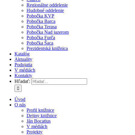
Regionálne oddelenie
Hudobné oddelenie
Pobočka KVP
Pobočka Barca
Pobočka Terasa
Pobočka Nad jazerom
Pobočka Furča
Pobočka Šaca
Prezidentská knižnica
Katalóg
Aktuality
Podujatia
V médiách
Kontakty
Hľadať:
Úvod
O nás
Profil knižnice
Dejiny knižnice
Ján Bocatius
V médiách
Projekty