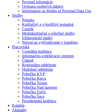
Povinné informácie
Ochrana osobných údajov
Information on Rights of Personal Data Use
Služby
Ponuka
Knižničný a výpožičný poriadok
Cenník
Medziknižničné a rešeršné služby
Elektronické platby
Návod na vyhľadávanie v katalógu
Pracoviská
Centrálna knižnica
Informačno-vzdelávacie centrum
Čitáreň
Regionálne oddelenie
Hudobné oddelenie
Pobočka KVP
Pobočka Barca
Pobočka Terasa
Pobočka Nad jazerom
Pobočka Furča
Pobočka Šaca
Prezidentská knižnica
Katalóg
Aktuality