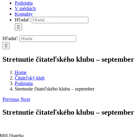
Podujatia
V médiách
Kontakty
Hľadať:
Hľadať:
Stretnutie čitateľského klubu – september
Home
Čitateľský klub
Podujatia
Stretnutie čitateľského klubu – september
Previous
Next
Stretnutie čitateľského klubu – september
Milí čitatelia,