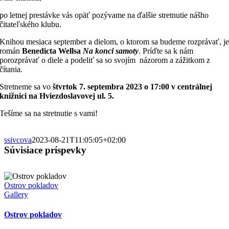
po letnej prestávke vás opäť pozývame na ďalšie stretnutie nášho
čitateľského klubu.
Knihou mesiaca september a dielom, o ktorom sa budeme rozprávať, j
román
Benedicta Wellsa
Na konci samoty
. Príďte sa k nám
porozprávať o diele a podeliť sa so svojím názorom a zážitkom z
čítania.
Stretneme sa vo
štvrtok 7. septembra 2023 o 17:00 v centrálnej
knižnici na Hviezdoslavovej ul. 5.
Tešíme sa na stretnutie s vami!
ssivcova
2023-08-21T11:05:05+02:00
Súvisiace príspevky
Ostrov pokladov
Gallery
Ostrov pokladov