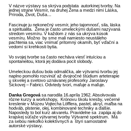
V názve výstavy sa skrýva podstata autorkinej tvorby. Na
jednej strane Vesmír, na druhej Žena a medzi nimi Láska,
Príroda, Život, Duša…
Fascinuje ju nekonečný vesmír, jeho tajomnosť, sila, láska
a spiritualita. Žena je často umeleckými dušami nazývaná
stredom vesmíru. V každom z nás sa ukrýva kúsok
vesmíru. Možno by sme mali namiesto neustáleho
pachtenia sa, viac vnímať prítomný okamih, byť vďační a
vedomí si krehkosti bytia.
Vo svojej tvorbe sa často necháva viesť intuíciou a
spontaneitou, ktorá jej dodáva pocit slobody.
Umeleckou dušou bola odmalička, ale výtvarnú tvorbu jej
naplno pomohlo rozvinúť až dvojročné štúdium arteterapie
u skvelej a svetovo uznávanej profesorky Jaroslavy
Šickovej – Fabrici. Odvtedy tvorí, maľuje a maľuje.
Danka Gregová
sa narodila 16.apríla 1962. Absolvovala
rôzne kurzy a workshopy, Krónovu školu kresby, večerné
kreslenie v Múzeu Vojtecha Löfflera, pastel, akryl, maľba na
hodváb, plstenie, olej, kombinované techniky a ďalšie.
Naposledy to bol kurz akvarelu. Pravidelne sa zapája aj do
krajskej súťaže výtvarnej tvorby Výtvarné spektrum. Má
za sebou niekoľko kolektívnych a štyri samostatné
autorské výstavy.