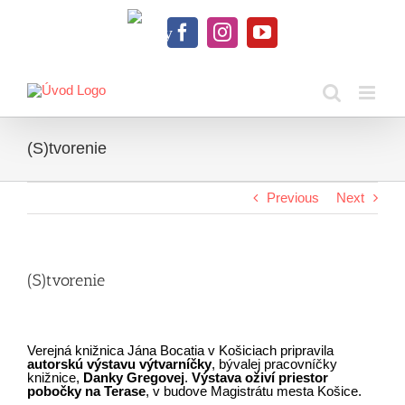
Skip
to
Knihy
content
Facebook
Instagram
YouTube
na
dosah
(S)tvorenie
Previous
Next
(S)tvorenie
Verejná knižnica Jána Bocatia v Košiciach pripravila
autorskú výstavu výtvarníčky
, bývalej pracovníčky
knižnice,
Danky Gregovej
.
Výstava oživí priestor
pobočky na Terase
, v budove Magistrátu mesta Košice.