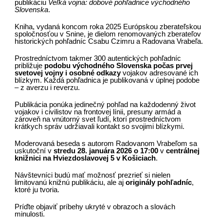
publikáciu
Veľká vojna: dobové pohľadnice východného
Slovenska
.
Kniha, vydaná koncom roka 2025 Európskou zberateľskou
spoločnosťou v Snine, je dielom renomovaných zberateľov
historických pohľadníc Csabu Czimru a Radovana Vrabeľa.
Prostredníctvom takmer 300 autentických pohľadníc
približuje
podobu východného Slovenska počas prvej
svetovej vojny i osobné odkazy
vojakov adresované ich
blízkym. Každá pohľadnica je publikovaná v úplnej podobe
– z averzu i reverzu.
Publikácia ponúka jedinečný pohľad na každodenný život
vojakov i civilistov na frontovej línii, presuny armád a
zároveň na vnútorný svet ľudí, ktorí prostredníctvom
krátkych správ udržiavali kontakt so svojimi blízkymi.
Moderovaná beseda s autorom Radovanom Vrabeľom sa
uskutoční v
stredu 28. januára 2026 o 17:00
v
centrálnej
knižnici na Hviezdoslavovej 5 v Košiciach
.
Návštevníci budú mať možnosť prezrieť si nielen
limitovanú knižnú publikáciu, ale aj
originály pohľadníc
,
ktoré ju tvoria.
Príďte objaviť príbehy ukryté v obrazoch a slovách
minulosti.