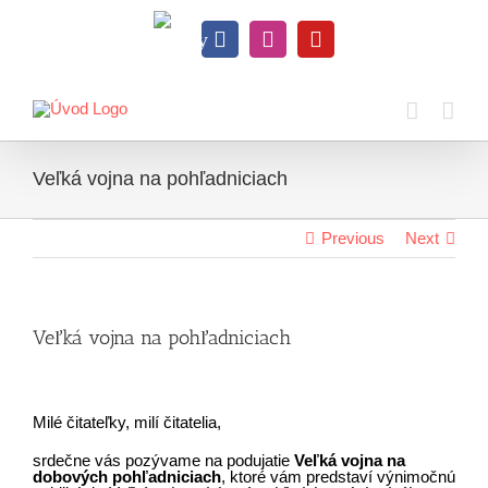
Skip
to
Knihy
content
Facebook
Instagram
YouTube
na
dosah
Veľká vojna na pohľadniciach
Previous
Next
Veľká vojna na pohľadniciach
Milé čitateľky, milí čitatelia,
srdečne vás pozývame na podujatie
Veľká vojna na
dobových pohľadniciach
, ktoré vám predstaví výnimočnú