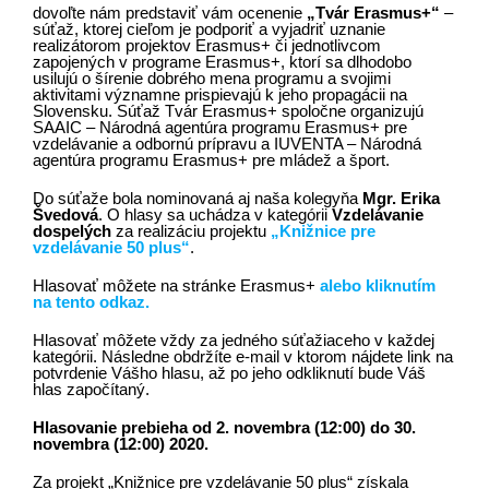
dovoľte nám predstaviť vám ocenenie
„Tvár Erasmus+“
–
súťaž, ktorej cieľom je podporiť a vyjadriť uznanie
realizátorom projektov Erasmus+ či jednotlivcom
zapojených v programe Erasmus+, ktorí sa dlhodobo
usilujú o šírenie dobrého mena programu a svojimi
aktivitami významne prispievajú k jeho propagácii na
Slovensku. Súťaž Tvár Erasmus+ spoločne organizujú
SAAIC – Národná agentúra programu Erasmus+ pre
vzdelávanie a odbornú prípravu a IUVENTA – Národná
agentúra programu Erasmus+ pre mládež a šport.
Do súťaže bola nominovaná aj naša kolegyňa
Mgr. Erika
Švedová
. O hlasy sa uchádza v kategórii
Vzdelávanie
dospelých
za realizáciu projektu
„Knižnice pre
vzdelávanie 50 plus“
.
Hlasovať môžete na stránke Erasmus+
alebo kliknutím
na tento odkaz.
Hlasovať môžete vždy za jedného súťažiaceho v každej
kategórii. Následne obdržíte e-mail v ktorom nájdete link na
potvrdenie Vášho hlasu, až po jeho odkliknutí bude Váš
hlas započítaný.
Hlasovanie prebieha od 2. novembra (12:00) do 30.
novembra (12:00) 2020.
Za projekt „Knižnice pre vzdelávanie 50 plus“ získala