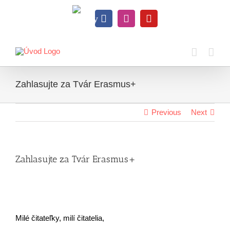
Skip
to
Knihy
content
Facebook
Instagram
YouTube
na
dosah
Zahlasujte za Tvár Erasmus+
Previous
Next
Zahlasujte za Tvár Erasmus+
Milé čitateľky, milí čitatelia,