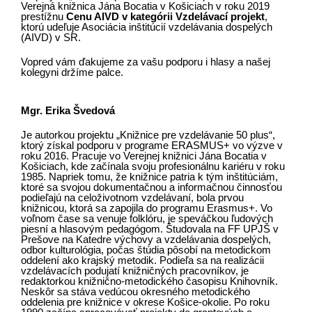
Verejná knižnica Jána Bocatia v Košiciach v roku 2019
prestížnu
Cenu AIVD v kategórii Vzdelávací projekt
,
ktorú udeľuje Asociácia inštitúcií vzdelávania dospelých
(AIVD) v SR.
Vopred vám ďakujeme za vašu podporu i hlasy a našej
kolegyni držíme palce.
Mgr. Erika Švedová
Je autorkou projektu „Knižnice pre vzdelávanie 50 plus“,
ktorý získal podporu v programe ERASMUS+ vo výzve v
roku 2016. Pracuje vo Verejnej knižnici Jána Bocatia v
Košiciach, kde začínala svoju profesionálnu kariéru v roku
1985. Napriek tomu, že knižnice patria k tým inštitúciám,
ktoré sa svojou dokumentačnou a informačnou činnosťou
podieľajú na celoživotnom vzdelávaní, bola prvou
knižnicou, ktorá sa zapojila do programu Erasmus+. Vo
voľnom čase sa venuje folklóru, je speváčkou ľudových
piesní a hlasovým pedagógom. Študovala na FF UPJŠ v
Prešove na Katedre výchovy a vzdelávania dospelých,
odbor kulturológia, počas štúdia pôsobí na metodickom
oddelení ako krajský metodik. Podieľa sa na realizácii
vzdelávacích podujatí knižničných pracovníkov, je
redaktorkou knižnično-metodického časopisu Knihovník.
Neskôr sa stáva vedúcou okresného metodického
oddelenia pre knižnice v okrese Košice-okolie. Po roku