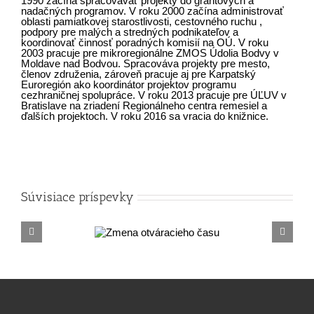
1990 začína spracovávať projekty do grantových a
nadačných programov. V roku 2000 začína administrovať
oblasti pamiatkovej starostlivosti, cestovného ruchu ,
podpory pre malých a stredných podnikateľov a
koordinovať činnosť poradných komisií na OÚ. V roku
2003 pracuje pre mikroregionálne ZMOS Údolia Bodvy v
Moldave nad Bodvou. Spracováva projekty pre mesto,
členov združenia, zároveň pracuje aj pre Karpatský
Euroregión ako koordinátor projektov programu
cezhraničnej spolupráce. V roku 2013 pracuje pre ÚĽUV v
Bratislave na zriadení Regionálneho centra remesiel a
ďalších projektoch. V roku 2016 sa vracia do knižnice.
Súvisiace príspevky
Zmena
váracieho času
otvá