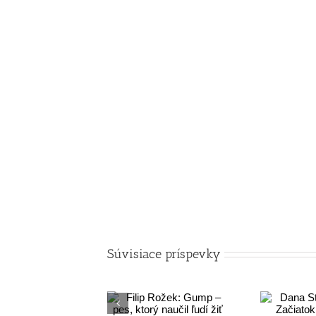
Súvisiace príspevky
Filip Rožek:
Dana
Gump – pes,
Stankovičová: