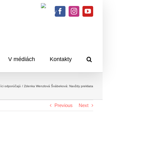
Knihy
Facebook
Instagram
YouTube
na
dosah
V médiách
Kontakty
íci odporúčajú
Zdenka Wenzlová Švábeková: Navždy prekliata
Previous
Next