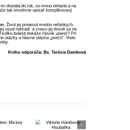
 mi dostala do rúk, so mnou otriasla a na
áže tak emotívne opísať komplikovaný
ie. Život jej priniesol mnoho neľahkých
 jej osud nahradí a znovu jej dovolí sa na
 koľko bolesti dokáže človek uniesť? Pri
e otázky a hlavne otázka „prečo“. Vrelo
nihy.
Knihu odporúča: Bc. Terézia Damková
Viktorie