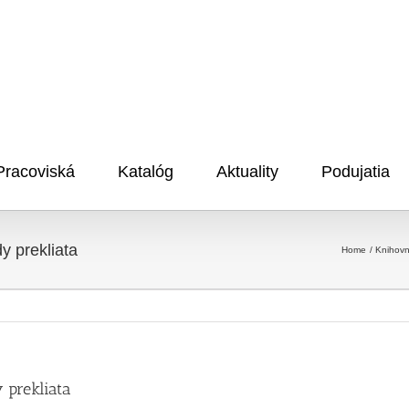
Pracoviská
Katalóg
Aktuality
Podujatia
 prekliata
Home
Knihovn
prekliata