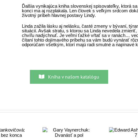
Ďalšia vynikajúca kniha slovenskej spisovateľky, ktorá sa
konci ma aj rozplakala. Len človek s veľkým srdcom dok
životný príbeh hlavnej postavy Lindy.
Linda zažila lásku aj nelásku, časté zmeny v bývaní, týran
situácií. Avšak stratu, s ktorou sa Linda nevedela zmieriť,
chvíľu nadýchnuť. Je veľmi ťažké vŕtať sa v ranách… veď
čítaní tohto dojímavého príbehu sa vám budú vynárať rôzn
odporúčam všetkým, ktorí majú radi smutné a napínavé k
Kniha v našom katalógu
Gary
Edward Ashton: