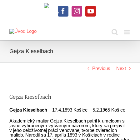
Skip
to
Knihy
content
Facebook
Instagram
YouTube
na
dosah
Gejza Kieselbach
Previous
Next
Gejza Kieselbach
Gejza Kieselbach
17.4.1893 Košice – 5.2.1965 Košice
Akademický maliar Gejza Kieselbach patril k umelcom s
jasne vyhraneným výtvarným názorom, ktorý sa prejavil
v jeho celoživotnej práci venovanej tvorbe zvieracích
malieb. Narodil sa 17. apríla 1893 v Košiciach v rodine
maliarskeho majstra. V metropole východu prežil prakticky