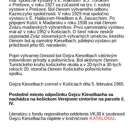
mal spoločné výstavy s E. Rákošim a J. Törököm
v Prešove, v roku 1927 sa zúčastnil na tzv. I. ruskej
výstave v Prešove. Bol členom výtvarného odboru
Kazinczyho spoločnosti. V roku 1929 mal spoločnú
výstavu s E. Halászom-Hradilom a A. Jasuschom. Po
pripojení Košíc k Maďarsku v roku 1938 sa stal členom
Zväzu maďarských výtvarníkov. Prvú samostatnú výstavu
mal až v roku 1952 v Košiciach. O šesť rokov neskôr
usporiadal Zväz slovenských výtvarných umelcov, ktorého
členom bol aj samotný Kieselbach, jubilejnú výstavu pri
príležitosti jeho 65. narodenín.
Popri výtvarnej činnosti bol Gejza Kieselbach vášnivým
milovníkom prírody a poľovníctva. Bol aktívnym členom
Turistického kruhu košického okolia a v 20-tych a 30-tych
rokoch 20. storočia členom Košického poľovníckeho
spolku.
Gejza Kieselbach zomrel v Košiciach dňa 5. februára 1965.
Posledné miesto odpočinku Gejzu Kieselbacha sa
nachádza na košickom Verejnom cintoríne na parcele č.
IV.
Literatúru z fondu regionálneho oddelenia VKJB k osobnosti
Gejzu Kieselbacha nájdete v knižničnom
KATALÓGU
.