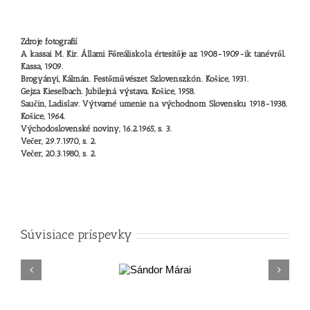
Zdroje fotografií
A kassai M. Kir. Állami Főreáliskola értesitője az 1908-1909-ik tanévről.
Kassa, 1909.
Brogyányi, Kálmán. Festőművészet Szlovenszkón. Košice, 1931.
Gejza Kieselbach. Jubilejná výstava. Košice, 1958.
Saučin, Ladislav. Výtvarné umenie na východnom Slovensku 1918-1938.
Košice, 1964.
Východoslovenské noviny, 16.2.1965, s. 3.
Večer, 29.7.1970, s. 2.
Večer, 20.3.1980, s. 2.
Súvisiace príspevky
Sándor
Márai