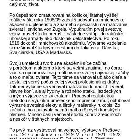
celý svoj život.
Po úspešnom zmaturovaní na košickej štátnej vyššej
reálke v šk. roku 1908/09 začal študovať na mníchovskej
akadémii u plenéristu a známeho špecialistu na maľovanie
zvierat Henricha von Zügela. Vypuknutím prvej svetovej
vojny musel štúdia prerušiť; následne vstúpil do rakúsko-
uhorskej armády ako dôstojník delostrelectva. Po roku
1918 dokončil mníchovskú akadémiu. Výtvarne vzdelanie
si rozširoval študijnými cestami do Talianska, Dánska,
Švajčiarska, USA a Maďarska.
Svoju umeleckú tvorbu na akadémii síce začínal
s portrétom a aktom o ktorý sa veľmi zaujímal, no čoraz
viac sa upriamoval na prehlbovanie svojej najväčšej záľuby
a to o maľbu zvierat. Tejto téme sa venoval už ako dieťa a
zostal jej verný počas celej svojej profesionálnej dráhy.
Takmer výlučne sa venoval maľovaniu domácich zvierat,
hlavne koní, ale aj hydiny a rožného statku, jazdeckých
a iných výjavov so zvieratami. Pracoval realistickou
metódou s využitím umeleckého impresionizmu ; obľuboval
výrazné svetelné efekty a široký maliarsky rukopis. Zo
začiatku ho upútavala najmä maľba rôznych konských
plemien. Mnoho času venoval štúdiu koní v žrebčínoch
a neskôr v štátnych majetkoch.
Po prvý raz vystavoval na vojnovej výstave v Prešove
roku 1917 a neskôr v roku 1919. V rokoch 1921 – 1922