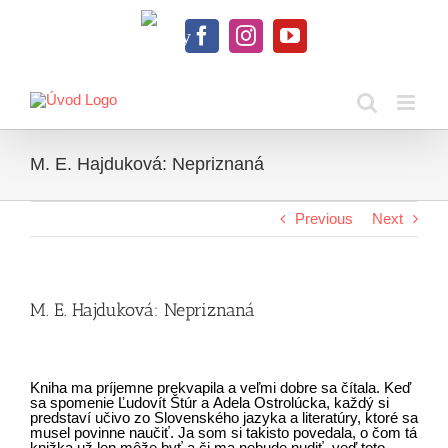
Skip
to
Knihy
content
Facebook
Instagram
YouTube
na
dosah
M. E. Hajduková: Nepriznaná
Previous
Next
M. E. Hajduková: Nepriznaná
Kniha ma príjemne prekvapila a veľmi dobre sa čítala. Keď
sa spomenie Ľudovít Štúr a Adela Ostrolúcka, každý si
predstaví učivo zo Slovenského jazyka a literatúry, ktoré sa
musel povinne naučiť. Ja som si takisto povedala, o čom tá
knižka už len môže byť a či ma nebude nudiť, veď toto