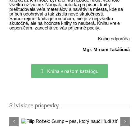
všetko už vieme. Naopak, autorka pri písaní knihy
preštudovala veľa materiálov a navštívila miesta, kde sa
príbeh odohrával a tak zistila nové skutočnosti.
Samozrejme, kniha je románom, nie je v nej všetko
skutočné, ale na hodnote knihy to neuberá. Knihu vrele
odporúčam, zanechá vo vás príjemné pocity.
Knihu odporúča
Mgr. Miriam Takáčová
Kniha v našom katalógu
Súvisiace príspevky
ktorý
Dana Stankovičová
Začiatok bez konc