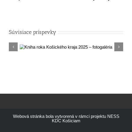
Súvisiace príspevky
aja
Webová stránka bola vytvorená v rámci projektu NESS
KDC Košiciam