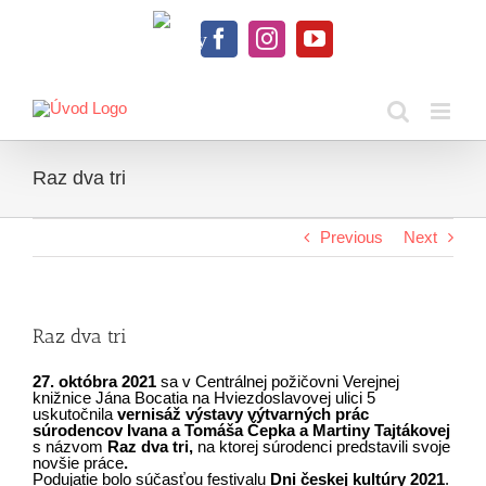
Skip
to
Knihy
content
Facebook
Instagram
YouTube
na
dosah
Raz dva tri
Previous
Next
Raz dva tri
27. októbra 2021
sa v Centrálnej požičovni Verejnej
knižnice Jána Bocatia na Hviezdoslavovej ulici 5
uskutočnila
vernisáž výstavy výtvarných prác
súrodencov Ivana a Tomáša Čepka a Martiny Tajtákovej
s názvom
Raz dva tri,
na ktorej súrodenci predstavili svoje
novšie práce
.
Podujatie bolo súčasťou festivalu
Dni českej kultúry 2021
.