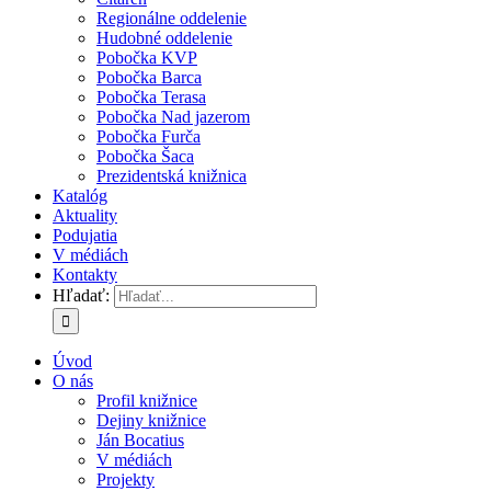
Regionálne oddelenie
Hudobné oddelenie
Pobočka KVP
Pobočka Barca
Pobočka Terasa
Pobočka Nad jazerom
Pobočka Furča
Pobočka Šaca
Prezidentská knižnica
Katalóg
Aktuality
Podujatia
V médiách
Kontakty
Hľadať:
Úvod
O nás
Profil knižnice
Dejiny knižnice
Ján Bocatius
V médiách
Projekty