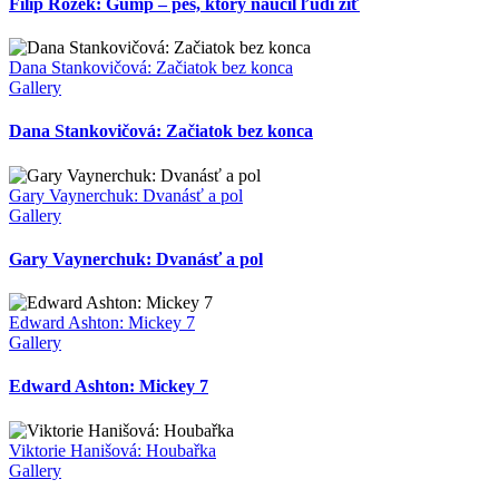
Filip Rožek: Gump – pes, ktorý naučil ľudí žiť
Dana Stankovičová: Začiatok bez konca
Gallery
Dana Stankovičová: Začiatok bez konca
Gary Vaynerchuk: Dvanásť a pol
Gallery
Gary Vaynerchuk: Dvanásť a pol
Edward Ashton: Mickey 7
Gallery
Edward Ashton: Mickey 7
Viktorie Hanišová: Houbařka
Gallery