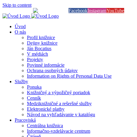
Skip to content
Knihy na dosah
Facebook
Instagram
YouTube
Úvod
O nás
Profil knižnice
Dejiny knižnice
Ján Bocatius
V médiách
Projekty
Povinné informácie
Ochrana osobných údajov
Information on Rights of Personal Data Use
Služby
Ponuka
Knižničný a výpožičný poriadok
Cenník
Medziknižničné a rešeršné služby
Elektronické platby
Návod na vyhľadávanie v katalógu
Pracoviská
Centrálna knižnica
Informačno-vzdelávacie centrum
Čitáreň