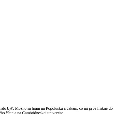
o malo byť. Možno sa hrám na Popolušku a čakám, čo mi prvé frnkne do 
vého čítania na Cambridgeskej univerzite.