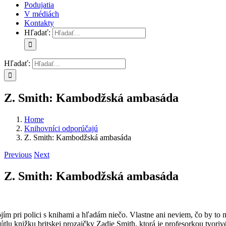
Podujatia
V médiách
Kontakty
Hľadať:
Hľadať:
Z. Smith: Kambodžská ambasáda
Home
Knihovníci odporúčajú
Z. Smith: Kambodžská ambasáda
Previous
Next
Z. Smith: Kambodžská ambasáda
ojím pri polici s knihami a hľadám niečo. Vlastne ani neviem, čo by t
 útlu knižku britskej prozaičky Zadie Smith, ktorá je profesorkou tvori