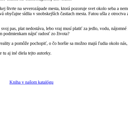
kej štvrte na severozápade mesta, ktorá pozoruje svet okolo seba a 
á obyčajne sídlia v snobskejších častiach mesta. Fatou ušla z otroctva 
voj pas, plat nedostáva, lebo vraj musí platiť za jedlo, vodu, nájomné 
m podmienkam nájsť radosť zo života?
o reality a pomôže pochopiť, o čo horšie sa možno majú ľudia okolo nás
tu aj iné diela tejto autorky.
Kniha v našom katalógu