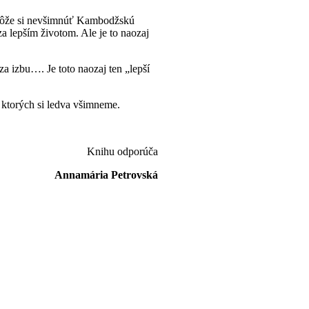
nemôže si nevšimnúť Kambodžskú
za lepším životom. Ale je to naozaj
za izbu…. Je toto naozaj ten „lepší
, ktorých si ledva všimneme.
Knihu odporúča
Annamária
Petrovská