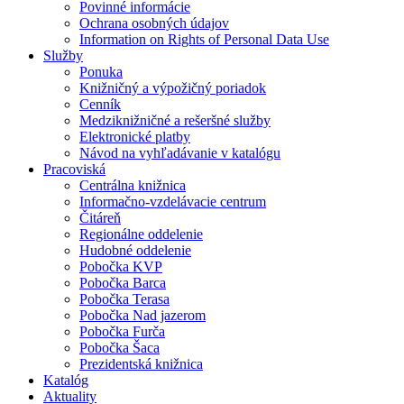
Povinné informácie
Ochrana osobných údajov
Information on Rights of Personal Data Use
Služby
Ponuka
Knižničný a výpožičný poriadok
Cenník
Medziknižničné a rešeršné služby
Elektronické platby
Návod na vyhľadávanie v katalógu
Pracoviská
Centrálna knižnica
Informačno-vzdelávacie centrum
Čitáreň
Regionálne oddelenie
Hudobné oddelenie
Pobočka KVP
Pobočka Barca
Pobočka Terasa
Pobočka Nad jazerom
Pobočka Furča
Pobočka Šaca
Prezidentská knižnica
Katalóg
Aktuality