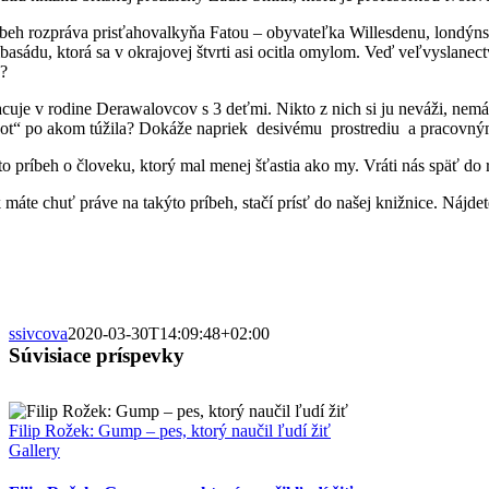
íbeh rozpráva prisťahovalkyňa Fatou – obyvateľka Willesdenu, londýns
basádu, ktorá sa v okrajovej štvrti asi ocitla omylom. Veď veľvyslanectv
k?
acuje v rodine Derawalovcov s 3 deťmi. Nikto z nich si ju neváži, nemá s
vot“ po akom túžila? Dokáže napriek desivému prostrediu a pracovný
 to príbeh o človeku, ktorý mal menej šťastia ako my. Vráti nás späť d
máte chuť práve na takýto príbeh, stačí prísť do našej knižnice. Nájdete 
ssivcova
2020-03-30T14:09:48+02:00
Súvisiace príspevky
Filip Rožek: Gump – pes, ktorý naučil ľudí žiť
Gallery