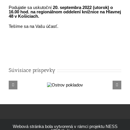
Podujatie sa uskutoční
20. septembra 2022 (utorok) o
16.00 hod. na regionálnom oddelení knižnice na Hlavnej
48 v Košiciach.
Tešíme sa na Vašu účasť.
Súvisiace príspevky
Ostrov
Letn
pokladov
Webová stránka bola vytvorená v rámci projektu NESS