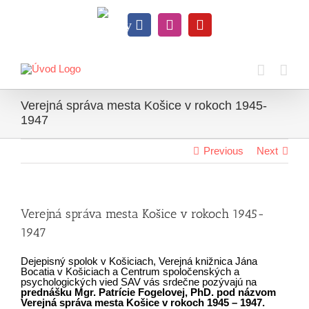
Skip
to
Knihy
content
Facebook
Instagram
YouTube
na
dosah
Verejná správa mesta Košice v rokoch 1945-
1947
Previous
Next
Verejná správa mesta Košice v rokoch 1945-
1947
Dejepisný spolok v Košiciach, Verejná knižnica Jána
Bocatia v Košiciach a Centrum spoločenských a
psychologických vied SAV vás srdečne pozývajú na
prednášku Mgr. Patrície Fogelovej, PhD. pod názvom
Verejná správa mesta Košice v rokoch 1945 – 1947.