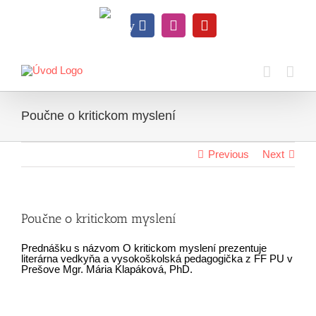
Skip
to
Knihy
content
Facebook
Instagram
YouTube
na
dosah
Poučne o kritickom myslení
Previous
Next
Poučne o kritickom myslení
Prednášku s názvom O kritickom myslení prezentuje
literárna vedkyňa a vysokoškolská pedagogička z FF PU v
Prešove Mgr. Mária Klapáková, PhD.