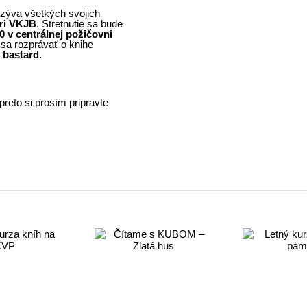
ozýva všetkých svojich
pri VKJB
. Stretnutie sa bude
0 v centrálnej požičovni
a rozprávať o knihe
 bastard.
preto si prosím pripravte
Čítame s
Letný kurz
UBOM – Zlatá
sp
tréningu pamäti
hus