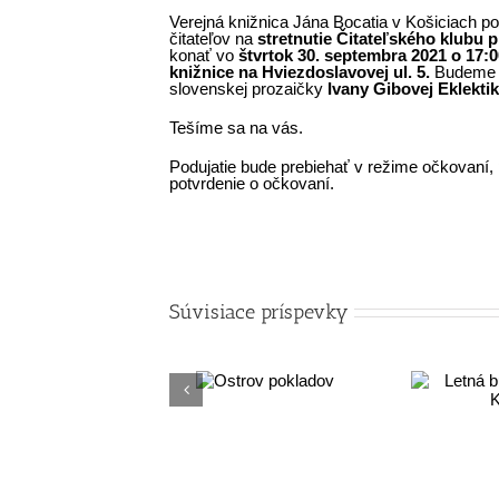
Verejná knižnica Jána Bocatia v Košiciach p
čitateľov na
stretnutie Čitateľského klubu 
konať vo
štvrtok 30. septembra 2021 o 17:0
knižnice na Hviezdoslavovej ul. 5.
Budeme s
slovenskej prozaičky
Ivany Gibovej Eklektik
Tešíme sa na vás.
Podujatie bude prebiehať v režime očkovaní, 
potvrdenie o očkovaní.
Súvisiace príspevky
Ostrov
Letná burza kníh
K
pokladov
na KVP