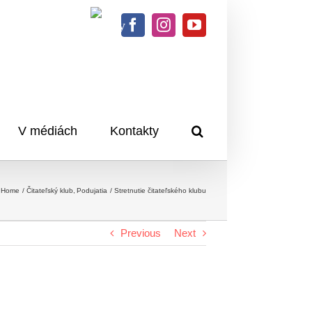
Knihy
Facebook
Instagram
YouTube
na
dosah
V médiách
Kontakty
Home
Čitateľský klub
Podujatia
Stretnutie čitateľského klubu
Previous
Next