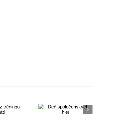
Deň
oločenských
hier